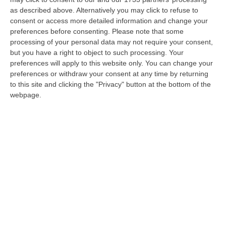
LUNGRO Con la presentazione pubblica in
as described above. Alternatively you may click to refuse to
Piazza Umberto I si è aperta ufficialmente la
consent or access more detailed information and change your
preferences before consenting.
Please note that some
nuova edizione del Salgemma Lungro
processing of your personal data may not require your consent,
Festival, il progetto cultur…
but you have a right to object to such processing. Your
Pubblicato il: 15/07/25 – 14:16
preferences will apply to this website only. You can change your
preferences or withdraw your consent at any time by returning
to this site and clicking the "Privacy" button at the bottom of the
webpage.
Salgemma Lungro Festival, domenica 13
luglio la presentazione