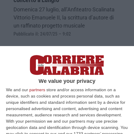
Domenica 27 luglio, all’Anfiteatro Scalinata
Vittorio Emanuele II, la scrittura d’autore di
un raffinato progetto musicale
Pubblicato il: 24/07/25 – 9:02
We value your privacy
We and our
partners
store and/or access information on a
device, such as cookies and process personal data, such as
unique identifiers and standard information sent by a device for
personalised advertising and content, advertising and content
measurement, audience research and services development.
Presentata la terza edizione del
With your permission we and our partners may use precise
geolocation data and identification through device scanning. You
Salgemma Lungro Festival
may click to consent to our and our 1733 partners’ processing