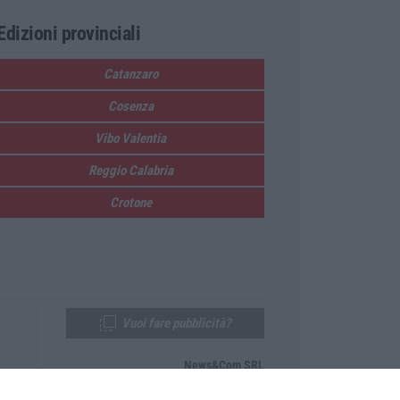
Edizioni provinciali
Catanzaro
Cosenza
Vibo Valentia
Reggio Calabria
Crotone
Vuoi fare pubblicità?
News&Com SRL