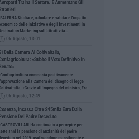
Aeroporti Traina Il Settore. E Aumentano Gli
Stranieri
“FALERNA Studiare, calcolare e valutare l’impatto
economico delle iniziative e degli investimenti in
Destination Marketing sull’attrattività…
06 Agosto, 13:01
Sì Della Camera Al Coltivaitalia,
Confagricoltura: «Subito Il Voto Definitivo In
Senato»
“Confagricoltura commenta positivamente
l’approvazione alla Camera del disegno di legge
Coltivaitalia. «Grazie all’impegno del ministro, Fra…
06 Agosto, 12:49
Cosenza, Incassa Oltre 245mila Euro Dalla
Pensione Del Padre Deceduto
“CASTROVILLARI Ha continuato a percepire per
sette anni la pensione di anzianità del padre
deceduto nel 2019, usufruendone mensilmente e