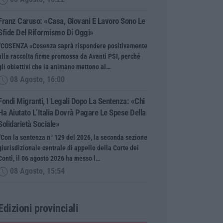
Franz Caruso: «Casa, Giovani E Lavoro Sono Le
Sfide Del Riformismo Di Oggi»
“COSENZA «Cosenza saprà rispondere positivamente
alla raccolta firme promossa da Avanti PSI, perché
gli obiettivi che la animano mettono al…
08 Agosto, 16:00
Fondi Migranti, I Legali Dopo La Sentenza: «Chi
Ha Aiutato L’Italia Dovrà Pagare Le Spese Della
Solidarietà Sociale»
“Con la sentenza n° 129 del 2026, la seconda sezione
giurisdizionale centrale di appello della Corte dei
Conti, il 06 agosto 2026 ha messo l…
08 Agosto, 15:54
Edizioni provinciali