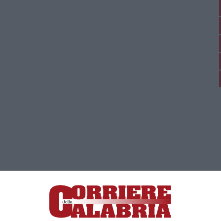
ica di News&Com S.r.l ©2012-
-2026. Tutti i diritti riservati.
ia, Lamezia Terme (CZ)
irettore responsabile Paola Militano |
Privacy