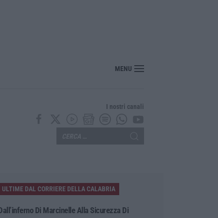
 Pinocchio a Panettieri: il piccolo borgo si trasforma in fiaba – FOTO E VIDEO
MENU
I nostri canali
ULTIME DAL CORRIERE DELLA CALABRIA
Dall’inferno Di Marcinelle Alla Sicurezza Di