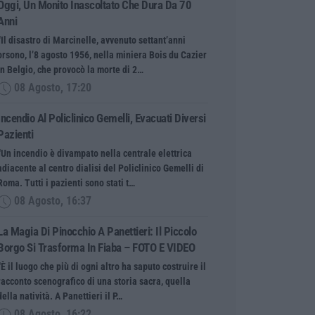
Oggi, Un Monito Inascoltato Che Dura Da 70
Anni
“Il disastro di Marcinelle, avvenuto settant’anni
orsono, l’8 agosto 1956, nella miniera Bois du Cazier
in Belgio, che provocò la morte di 2…
08 Agosto, 17:20
Incendio Al Policlinico Gemelli, Evacuati Diversi
Pazienti
“Un incendio è divampato nella centrale elettrica
adiacente al centro dialisi del Policlinico Gemelli di
Roma. Tutti i pazienti sono stati t…
08 Agosto, 16:37
La Magia Di Pinocchio A Panettieri: Il Piccolo
Borgo Si Trasforma In Fiaba – FOTO E VIDEO
“È il luogo che più di ogni altro ha saputo costruire il
racconto scenografico di una storia sacra, quella
della natività. A Panettieri il P…
08 Agosto, 16:22