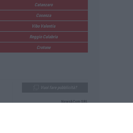
Catanzaro
Cosenza
Vibo Valentia
Reggio Calabria
Crotone
Vuoi fare pubblicità?
News&Com SRL
Telefono:
0968-53665
Email:
newsandcom@gmail.com