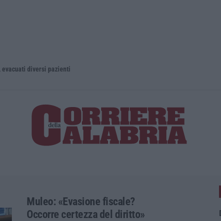
ti diversi pazienti
La magia di
Muleo: «Evasione fiscale?
Occorre certezza del diritto»