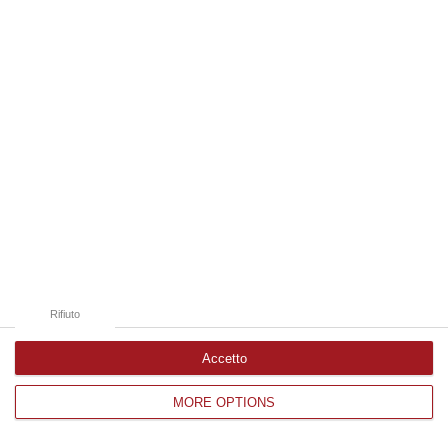
Edizioni provinciali
Catanzaro
Cosenza
Vibo Valentia
Reggio Calabria
Crotone
Rifiuto
Accetto
MORE OPTIONS
Corriere delle Calabria è una testata giornalistica di News&Com S.r.l
©2012-
-2026. Tutti i diritti riservati.