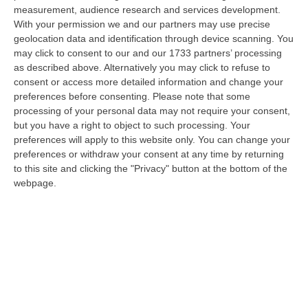
dare avvio agli attesi lavori di ristrutturazione della Basilica dell…
measurement, audience research and services development.
07 Agosto, 22:02
With your permission we and our partners may use precise
geolocation data and identification through device scanning. You
Renzi: «Conte? Sarebbe Delittuoso Vannaccizzare La Coalizione»
may click to consent to our and our 1733 partners’ processing
as described above. Alternatively you may click to refuse to
“ROMA «Conte sta giocando la sua partita, vedremo se le primarie si
consent or access more detailed information and change your
faranno, quando e con che formato, se a due Conte-Schlein o se ci
preferences before consenting.
Please note that some
sarann…
processing of your personal data may not require your consent,
07 Agosto, 21:35
but you have a right to object to such processing. Your
preferences will apply to this website only. You can change your
Meteo, Altri 10 Giorni Di Caldo Estremo
preferences or withdraw your consent at any time by returning
“ROMA La tregua varrà fino a domani: dopo il record di ieri con il bollino
to this site and clicking the "Privacy" button at the bottom of the
rosso per tutte le 27 città monitorate e oggi con 26 allerte mass…
webpage.
07 Agosto, 20:33
Torna In Calabria: OSM Cerca Professionisti Calabresi Che Vivono
Al Nord E Che Hanno Voglia Di Rientrare Nella Terra Di Origine
“Se per anni lasciare la Calabria è stata una scelta quasi obbligata oggi è
possibile fare un’inversione di marcia grazie ad OSM Centro Cala…
07 Agosto, 20:24