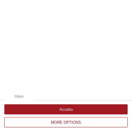
07 Agosto, 19:34
Edizioni provinciali
Catanzaro
Cosenza
Vibo Valentia
Reggio Calabria
Crotone
Rifiuto
Accetto
MORE OPTIONS
Corriere delle Calabria è una testata giornalistica di News&Com S.r.l