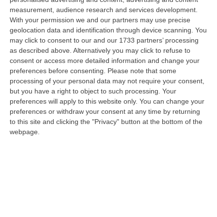
07 Agosto, 20:24
measurement, audience research and services development.
With your permission we and our partners may use precise
Tragedia A Calanna, 40enne Elettricista Muore Folgorato
geolocation data and identification through device scanning. You
“CALANNA Fabio Calabrò, 40enne elettricista è rimasto folgorato sul
may click to consent to our and our 1733 partners’ processing
lavoro mentre montava delle luminarie nel comune di Calanna.
as described above. Alternatively you may click to refuse to
Originario…
consent or access more detailed information and change your
preferences before consenting.
Please note that some
07 Agosto, 20:17
processing of your personal data may not require your consent,
but you have a right to object to such processing. Your
San Ferdinando, Giallo Sul Ritrovamento Del Corpo Senza Vita Di
preferences will apply to this website only. You can change your
Un Neonato
preferences or withdraw your consent at any time by returning
“SAN FERDINANDO La notizia ha gettato nello sconforto la comunità di
to this site and clicking the "Privacy" button at the bottom of the
San Ferdinando, in provincia di Reggio Calabria. Il ritrovamento del co…
webpage.
07 Agosto, 19:59
Distrofia, La Calabria Pagherà Le Prestazioni Oltre Limiti Di Spesa
Per I Pazienti Curati In Emilia Romagna
“CATANZARO La Regione Calabria riconoscerà il pagamento delle
prestazioni di ricovero anche in caso di superamento del tetto per un
gruppo d…