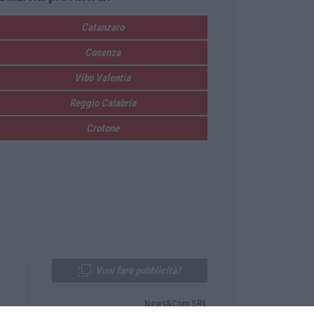
Catanzaro
Cosenza
Vibo Valentia
Reggio Calabria
Crotone
Vuoi fare pubblicità?
News&Com SRL