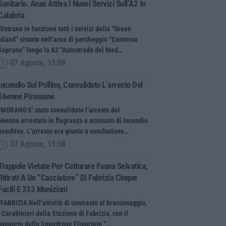
Sanitario. Anas Attiva I Nuovi Servizi Sull’A2 In
Calabria
“Entrano in funzione tutti i servizi della “Green
Island” situata nell’area di parcheggio “Contessa
Soprana” lungo la A2 “Autostrada del Med…
07 Agosto, 15:09
Incendio Sul Pollino, Convalidato L’arresto Del
56enne Piromane
“MORANO E’ stato convalidato l’arresto del
56enne arrestato in flagranza e accusato di incendio
boschivo. L’arresto era giunto a conclusione…
07 Agosto, 15:08
Trappole Vietate Per Catturare Fauna Selvatica,
Ritirati A Un “cacciatore” Di Fabrizia Cinque
Fucili E 233 Munizioni
“FABRIZIA Nell’attività di contrasto al bracconaggio,
i Carabinieri della Stazione di Fabrizia, con il
supporto dello Squadrone Eliportato “…