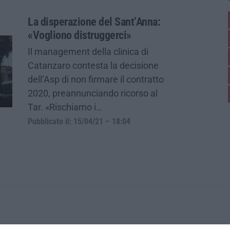
La disperazione del Sant’Anna:
«Vogliono distruggerci»
Il management della clinica di
Catanzaro contesta la decisione
dell’Asp di non firmare il contratto
2020, preannunciando ricorso al
Tar. «Rischiamo i…
Pubblicato il: 15/04/21 – 18:04