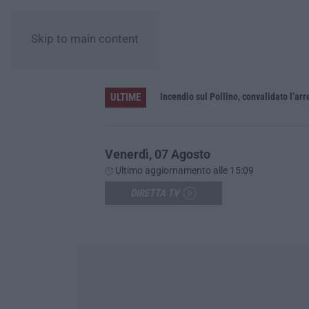
Skip to main content
ULTIME
Green Island, ricariche elettriche e un presidio sanitario. Anas attiva i nuovi servizi sull’A2 in Calabria
Incendio sul Pollino, convalidato l’a
Venerdì, 07 Agosto
Ultimo aggiornamento alle 15:09
DIRETTA TV