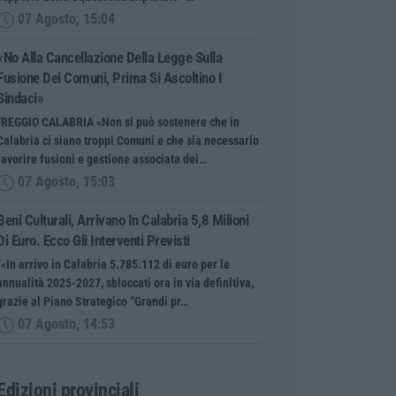
07 Agosto, 15:04
«No Alla Cancellazione Della Legge Sulla
Fusione Dei Comuni, Prima Si Ascoltino I
Sindaci»
“REGGIO CALABRIA «Non si può sostenere che in
Calabria ci siano troppi Comuni e che sia necessario
favorire fusioni e gestione associata dei…
07 Agosto, 15:03
Beni Culturali, Arrivano In Calabria 5,8 Milioni
Di Euro. Ecco Gli Interventi Previsti
“«In arrivo in Calabria 5.785.112 di euro per le
annualità 2025-2027, sbloccati ora in via definitiva,
grazie al Piano Strategico “Grandi pr…
07 Agosto, 14:53
Edizioni provinciali