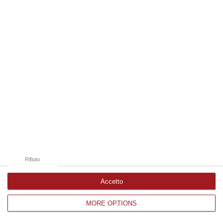
Edizioni provinciali
Catanzaro
Cosenza
Vibo Valentia
Reggio Calabria
Crotone
Rifiuto
Accetto
MORE OPTIONS
Corriere delle Calabria è una testata giornalistica di News&Com S.r.l