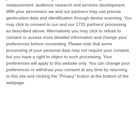
«Un Mostro Utile Per Assolvere Tutti Gli Altri»: Khalid Condannato
measurement, audience research and services development.
With your permission we and our partners may use precise
A 11 Anni Per La Strage Di Cutro
geolocation data and identification through device scanning. You
“CROTONE Undici anni di carcere e tre milioni di euro da pagare. È la
may click to consent to our and our 1731 partners’ processing
pena inflitta in primo grado a Khalid Arslan, uno dei cinque ragazzi c…
as described above. Alternatively you may click to refuse to
06 Agosto, 9:49
consent or access more detailed information and change your
preferences before consenting.
Please note that some
Giornata Enzo Tortora. La Camera Penale Di Cosenza: Dopo
processing of your personal data may not require your consent,
L’astensionismo, Una Campagna Di Alfabetizzazione
but you have a right to object to such processing. Your
Costituzionale
preferences will apply to this website only. You can change your
preferences or withdraw your consent at any time by returning
“COSENZA Duro affondo della Camera penale di Cosenza dopo le
to this site and clicking the "Privacy" button at the bottom of the
astensioni di Pd, Movimento 5 Stelle e Alleanza Verdi al voto per la
webpage.
istituzion…
06 Agosto, 9:28
Pretende Soldi Per La Droga E Devasta Casa: Arrestato 44enne A
Crotone
“CROTONE La Polizia di Stato, nell’ambito dei servizi di controllo del
territorio predisposti dal Questore della provincia di Crotone Renato…
06 Agosto, 9:25