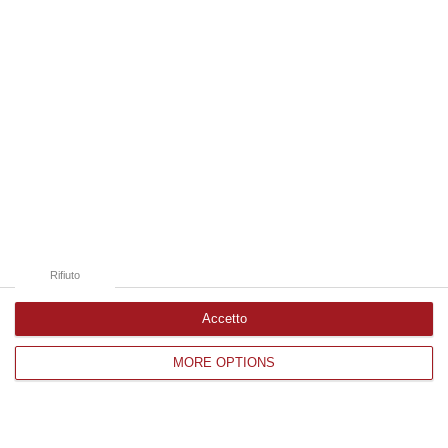
Catanzaro
Cosenza
Vibo Valentia
Reggio Calabria
Crotone
Rifiuto
Accetto
Corriere delle Calabria è una testata giornalistica di News&Com S.r.l
MORE OPTIONS
©2012-
-2026. Tutti i diritti riservati.
P.IVA. 03199620794, Via del mare 6/G, S.Eufemia, Lamezia Terme
(CZ)