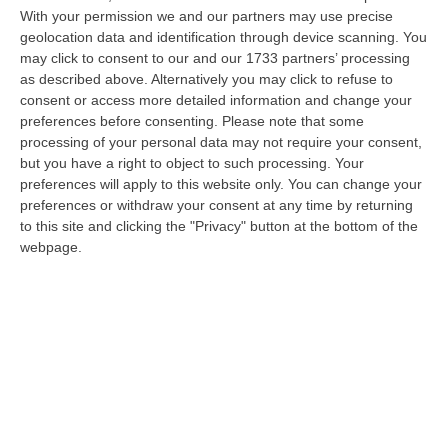
With your permission we and our partners may use precise
All’asta Il Pallone Della “mano Di Dio” Di Maradona
geolocation data and identification through device scanning. You
“ROMA Il pallone con cui Diego Maradona segnò durante la storica
may click to consent to our and our 1733 partners’ processing
vittoria dell’Argentina sull’Inghilterra ai Mondiali del 1986 potrebbe
as described above. Alternatively you may click to refuse to
esse…
consent or access more detailed information and change your
08 Agosto, 23:28
preferences before consenting.
Please note that some
processing of your personal data may not require your consent,
Milano, Vannacci Candida Il Generale Burgio
but you have a right to object to such processing. Your
“ROMA “La sfida delle grandi città correremo in tutte le grandi città
preferences will apply to this website only. You can change your
Milano, Bologna, Roma e Napoli. Ci presenteremo come Futuro
preferences or withdraw your consent at any time by returning
nazionale…
to this site and clicking the "Privacy" button at the bottom of the
webpage.
08 Agosto, 22:19
Messina, I “No Ponte” Di Nuovo In Marcia
“MESSINA “Chiediamo che venga chiusa la società Stretto di Messina. La
liquidazione era stata già indicata dal governo Monti nel 2013, e la…
08 Agosto, 21:20
Edizioni provinciali