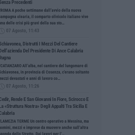
Senza Precedenti
“ROMA A poche settimane dall’avvio della nuova
campagna olearia, il comparto olivicolo italiano vive
una delle crisi più gravi della sua sto…
07 Agosto, 11:43
Schiavonea, Distrutti I Mezzi Del Cantiere
Dell’azienda Del Presidente Di Ance Calabria
Rugna
“CATANZARO All’alba, nel cantiere del lungomare di
Schiavonea, in provincia di Cosenza, c’erano soltanto
mezzi devastati e anni di lavoro co…
07 Agosto, 11:26
Cedir, Rende E San Giovanni In Fiore, Scirocco E
La «struttura Nostra» Degli Appalti Tra Sicilia E
Calabria
“LAMEZIA TERME Un centro operativo a Messina, ma
uomini, mezzi e imprese da muovere anche sull’altra
sponda dello Stretto. Dai lavori per l’…