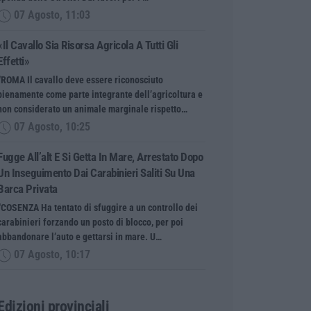
07 Agosto, 11:03
«Il Cavallo Sia Risorsa Agricola A Tutti Gli
Effetti»
“ROMA Il cavallo deve essere riconosciuto
pienamente come parte integrante dell’agricoltura e
non considerato un animale marginale rispetto…
07 Agosto, 10:25
Fugge All’alt E Si Getta In Mare, Arrestato Dopo
Un Inseguimento Dai Carabinieri Saliti Su Una
Barca Privata
“COSENZA Ha tentato di sfuggire a un controllo dei
carabinieri forzando un posto di blocco, per poi
abbandonare l’auto e gettarsi in mare. U…
07 Agosto, 10:17
Edizioni provinciali