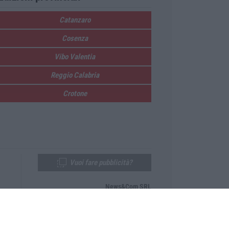
Catanzaro
Cosenza
Vibo Valentia
Reggio Calabria
Crotone
Vuoi fare pubblicità?
News&Com SRL
Telefono:
0968-53665
Email:
newsandcom@gmail.com