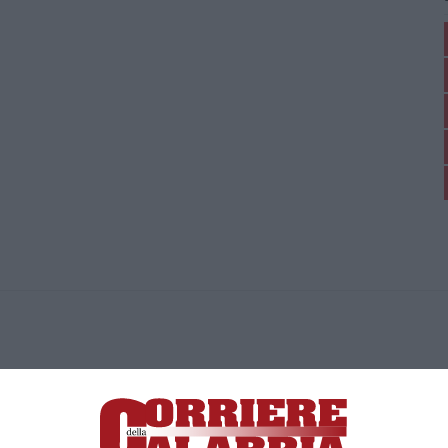
ica di News&Com S.r.l ©2012-
-2026. Tutti i diritti riservati.
ia, Lamezia Terme (CZ)
irettore responsabile Paola Militano |
Privacy