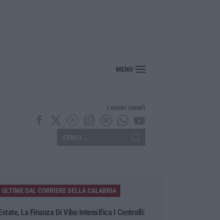
osentino, scoperta coltivazione di marijuana. Sequestrate 200 piante – VIDEO
MENU
I nostri canali
ULTIME DAL CORRIERE DELLA CALABRIA
Estate, La Finanza Di Vibo Intensifica I Controlli: