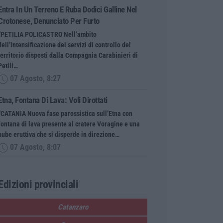
Entra In Un Terreno E Ruba Dodici Galline Nel
Crotonese, Denunciato Per Furto
“PETILIA POLICASTRO Nell’ambito
dell’intensificazione dei servizi di controllo del
territorio disposti dalla Compagnia Carabinieri di
Petili…
07 Agosto, 8:27
Etna, Fontana Di Lava: Voli Dirottati
“CATANIA Nuova fase parossistica sull’Etna con
fontana di lava presente al cratere Voragine e una
nube eruttiva che si disperde in direzione…
07 Agosto, 8:07
Edizioni provinciali
Catanzaro