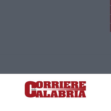
ica di News&Com S.r.l ©2012-
-2026. Tutti i diritti riservati.
ia, Lamezia Terme (CZ)
irettore responsabile Paola Militano |
Privacy