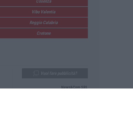
Cosenza
Vibo Valentia
Reggio Calabria
Crotone
Vuoi fare pubblicità?
News&Com SRL
Telefono:
0968-53665
Email:
newsandcom@gmail.com