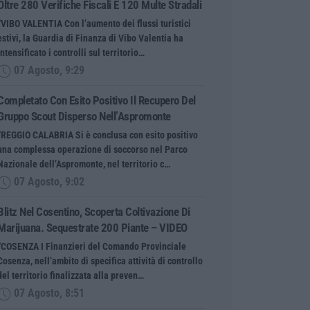
Oltre 280 Verifiche Fiscali E 120 Multe Stradali
“VIBO VALENTIA Con l’aumento dei flussi turistici
estivi, la Guardia di Finanza di Vibo Valentia ha
intensificato i controlli sul territorio…
07 Agosto, 9:29
Completato Con Esito Positivo Il Recupero Del
Gruppo Scout Disperso Nell’Aspromonte
“REGGIO CALABRIA Si è conclusa con esito positivo
una complessa operazione di soccorso nel Parco
Nazionale dell’Aspromonte, nel territorio c…
07 Agosto, 9:02
Blitz Nel Cosentino, Scoperta Coltivazione Di
Marijuana. Sequestrate 200 Piante – VIDEO
“COSENZA I Finanzieri del Comando Provinciale
Cosenza, nell’ambito di specifica attività di controllo
del territorio finalizzata alla preven…
07 Agosto, 8:51