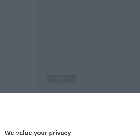
Corriere delle Calabria è una testata giornalist
P.IVA. 03199620794, Via del mare 6/G, S.Eufem
Iscrizione tribunale di Lamezia Terme 5/2011 - D
Effettua una ricerca sul Corriere delle Calabria
We value your privacy