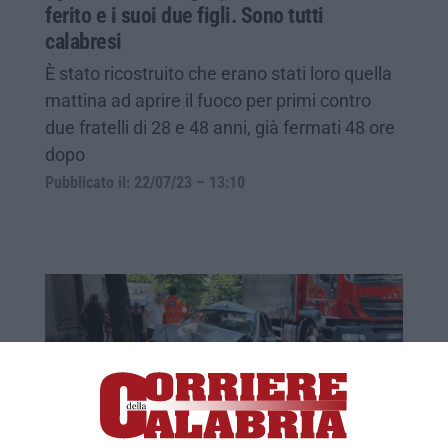
ferito e i suoi due figli. Sono tutti
calabresi
È stato ricostruito che erano stati loro quella
mattina ad aprire il fuoco per primi contro
due fratelli di 28 e 48 anni, già fermati 48 ore
dopo
Pubblicato il: 22/07/23 – 13:10