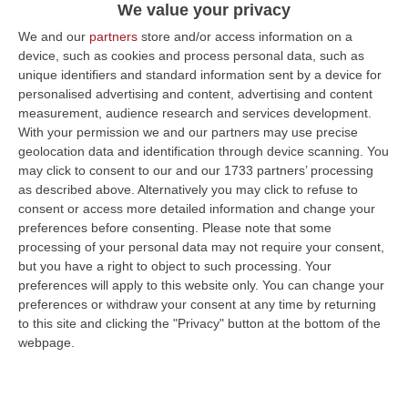
We value your privacy
Sparatoria a Seregno, arrestati due fratelli
We and our
partners
store and/or access information on a
calabresi. In corso la ricerca delle armi –
device, such as cookies and process personal data, such as
NOMI
unique identifiers and standard information sent by a device for
personalised advertising and content, advertising and content
Due fratelli di 28 e 48 anni, residenti in
measurement, audience research and services development.
Brianza, sono accusati del tentato omicidio
With your permission we and our partners may use precise
del 56enne rimasto ferito. Stavano
geolocation data and identification through device scanning. You
may click to consent to our and our 1733 partners’ processing
pianificando la fuga
as described above. Alternatively you may click to refuse to
Pubblicato il: 15/07/23 – 19:20
consent or access more detailed information and change your
preferences before consenting.
Please note that some
processing of your personal data may not require your consent,
but you have a right to object to such processing. Your
preferences will apply to this website only. You can change your
preferences or withdraw your consent at any time by returning
to this site and clicking the "Privacy" button at the bottom of the
webpage.