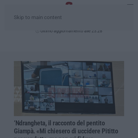
Skip to main content
Domenica, 09 Agosto
Ultimo aggiornamento alle 23:28
‘Ndrangheta, il racconto del pentito
Giampà. «Mi chiesero di uccidere Pititto