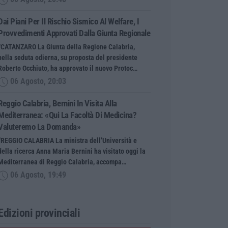
Dai Piani Per Il Rischio Sismico Al Welfare, I
Provvedimenti Approvati Dalla Giunta Regionale
“CATANZARO La Giunta della Regione Calabria,
nella seduta odierna, su proposta del presidente
Roberto Occhiuto, ha approvato il nuovo Protoc…
06 Agosto, 20:03
Reggio Calabria, Bernini In Visita Alla
Mediterranea: «Qui La Facoltà Di Medicina?
Valuteremo La Domanda»
“REGGIO CALABRIA La ministra dell’Università e
della ricerca Anna Maria Bernini ha visitato oggi la
Mediterranea di Reggio Calabria, accompa…
06 Agosto, 19:49
Edizioni provinciali