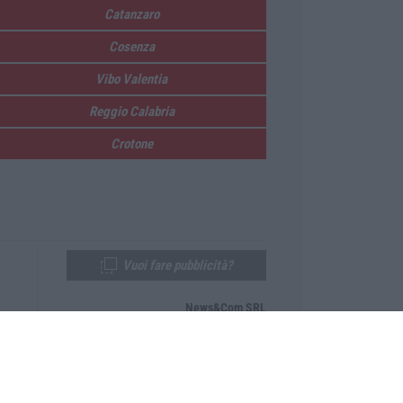
Catanzaro
Cosenza
Vibo Valentia
Reggio Calabria
Crotone
Vuoi fare pubblicità?
News&Com SRL
Telefono:
0968-53665
Email:
newsandcom@gmail.com