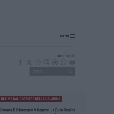
“America Journals” celebra lo stilista Anton Giulio Grande
MENU
I nostri canali
ULTIME DAL CORRIERE DELLA CALABRIA
Sistema Bibliotecario Vibonese, La Dura Replica