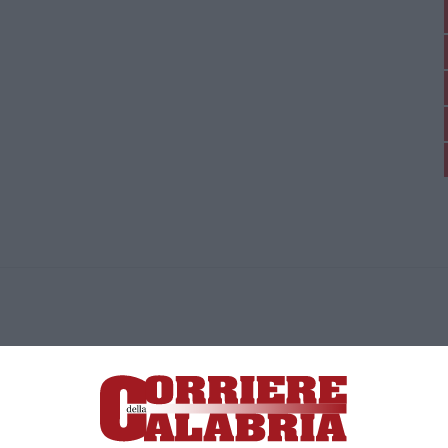
ica di News&Com S.r.l ©2012-
-2026. Tutti i diritti riservati.
ia, Lamezia Terme (CZ)
irettore responsabile Paola Militano |
Privacy