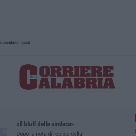
 aumentano i posti
La rivista 
«Il bluff della sindaca»
Dopo la nota di replica della