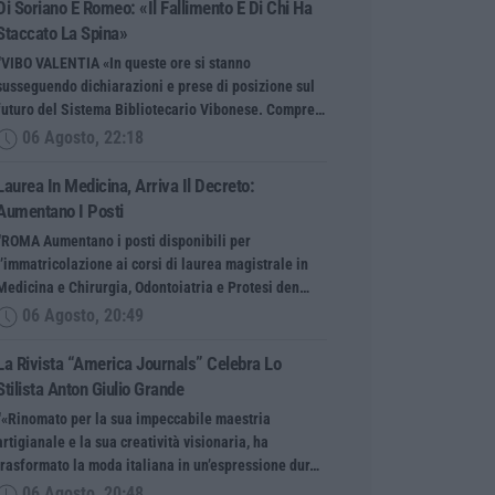
Di Soriano E Romeo: «Il Fallimento È Di Chi Ha
Staccato La Spina»
“VIBO VALENTIA «In queste ore si stanno
susseguendo dichiarazioni e prese di posizione sul
futuro del Sistema Bibliotecario Vibonese. Compre…
06 Agosto, 22:18
Laurea In Medicina, Arriva Il Decreto:
Aumentano I Posti
“ROMA Aumentano i posti disponibili per
l’immatricolazione ai corsi di laurea magistrale in
Medicina e Chirurgia, Odontoiatria e Protesi den…
06 Agosto, 20:49
La Rivista “America Journals” Celebra Lo
Stilista Anton Giulio Grande
“«Rinomato per la sua impeccabile maestria
artigianale e la sua creatività visionaria, ha
trasformato la moda italiana in un’espressione dur…
06 Agosto, 20:48