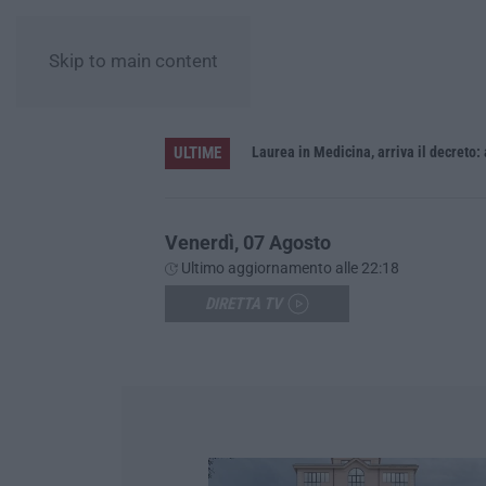
Skip to main content
ULTIME
Sistema bibliotecario vibonese, la dura replica di Soriano e Romeo: «Il fallimento è di chi ha staccato la spina»
Laurea in Medicina, arriva il decreto:
Venerdì, 07 Agosto
Ultimo aggiornamento alle 22:18
DIRETTA TV