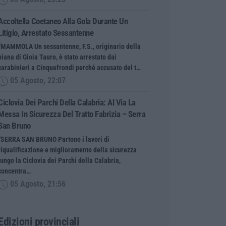
Accoltella Coetaneo Alla Gola Durante Un
Litigio, Arrestato Sessantenne
“MAMMOLA Un sessantenne, F.S., originario della
piana di Gioia Tauro, è stato arrestato dai
carabinieri a Cinquefrondi perché accusato del t…
05 Agosto, 22:07
Ciclovia Dei Parchi Della Calabria: Al Via La
Messa In Sicurezza Del Tratto Fabrizia – Serra
San Bruno
“SERRA SAN BRUNO Partono i lavori di
riqualificazione e miglioramento della sicurezza
lungo la Ciclovia dei Parchi della Calabria,
concentra…
05 Agosto, 21:56
Edizioni provinciali