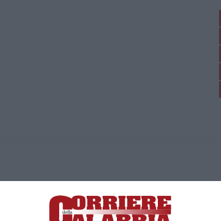
ica di News&Com S.r.l ©2012-
-2026. Tutti i diritti riservati.
ia, Lamezia Terme (CZ)
irettore responsabile Paola Militano |
Privacy