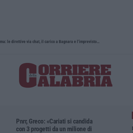
Dal carcere la regia della coca per Roma: le direttive via chat, il carico a Bagnara e l’imprevisto dell’incidente
Ponte, in a
Pnrr, Greco: «Cariati si candida
con 3 progetti da un milione di