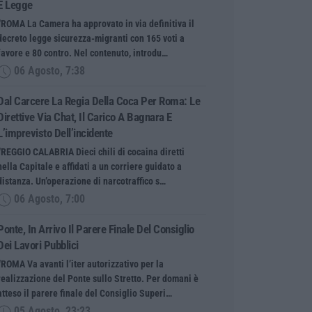
È Legge
“ROMA La Camera ha approvato in via definitiva il
decreto legge sicurezza-migranti con 165 voti a
favore e 80 contro. Nel contenuto, introdu…
06 Agosto, 7:38
Dal Carcere La Regia Della Coca Per Roma: Le
Direttive Via Chat, Il Carico A Bagnara E
L’imprevisto Dell’incidente
“REGGIO CALABRIA Dieci chili di cocaina diretti
nella Capitale e affidati a un corriere guidato a
distanza. Un’operazione di narcotraffico s…
06 Agosto, 7:00
Ponte, In Arrivo Il Parere Finale Del Consiglio
Dei Lavori Pubblici
“ROMA Va avanti l’iter autorizzativo per la
realizzazione del Ponte sullo Stretto. Per domani è
atteso il parere finale del Consiglio Superi…
05 Agosto, 23:23