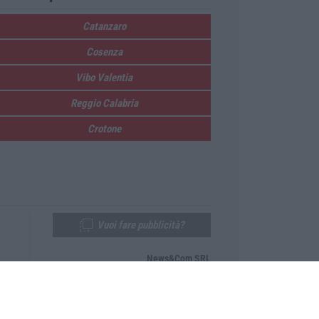
Catanzaro
Cosenza
Vibo Valentia
Reggio Calabria
Crotone
Vuoi fare pubblicità?
News&Com SRL
Telefono:
0968-53665
Email:
newsandcom@gmail.com