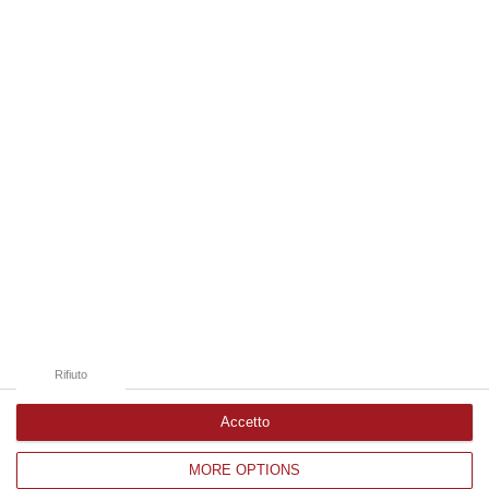
06 Agosto, 19:49
Edizioni provinciali
Catanzaro
Cosenza
Vibo Valentia
Reggio Calabria
Crotone
Rifiuto
Accetto
MORE OPTIONS