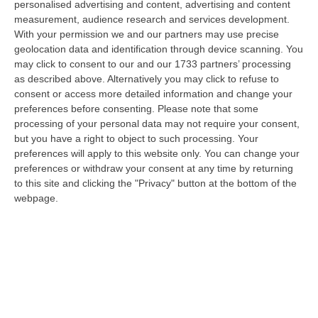
personalised advertising and content, advertising and content
laurea magistrale in Medicina e Chirurgia, Odontoiatria e Protesi den…
measurement, audience research and services development.
06 Agosto, 20:49
With your permission we and our partners may use precise
geolocation data and identification through device scanning. You
La Rivista “America Journals” Celebra Lo Stilista Anton Giulio
may click to consent to our and our 1733 partners’ processing
Grande
as described above. Alternatively you may click to refuse to
“«Rinomato per la sua impeccabile maestria artigianale e la sua
consent or access more detailed information and change your
creatività visionaria, ha trasformato la moda italiana in un’espressione
preferences before consenting.
Please note that some
dur…
processing of your personal data may not require your consent,
06 Agosto, 20:48
but you have a right to object to such processing. Your
preferences will apply to this website only. You can change your
Dai Piani Per Il Rischio Sismico Al Welfare, I Provvedimenti
preferences or withdraw your consent at any time by returning
to this site and clicking the "Privacy" button at the bottom of the
Approvati Dalla Giunta Regionale
webpage.
“CATANZARO La Giunta della Regione Calabria, nella seduta odierna, su
proposta del presidente Roberto Occhiuto, ha approvato il nuovo Protoc…
06 Agosto, 20:03
Reggio Calabria, Bernini In Visita Alla Mediterranea: «Qui La
Facoltà Di Medicina? Valuteremo La Domanda»
“REGGIO CALABRIA La ministra dell’Università e della ricerca Anna Maria
Bernini ha visitato oggi la Mediterranea di Reggio Calabria, accompa…