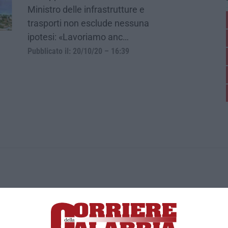
Ministro delle infrastrutture e
trasporti non esclude nessuna
ipotesi: «Lavoriamo anc…
Pubblicato il: 20/10/20 – 16:39
ica di News&Com S.r.l ©2012-
-2026. Tutti i diritti riservati.
ia, Lamezia Terme (CZ)
irettore responsabile Paola Militano |
Privacy