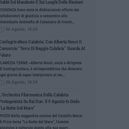
Dubbi Sul Mandante E Sui Luoghi Delle Riunioni
“COSENZA Sono state le dichiarazioni offerte dai
collaboratori di giustizia a consentire alla
Distrettuale Antimafia di Catanzaro di ricostr…
06 Agosto, 18:24
Confagricoltura Calabria: Con Alberta Nesci Il
Consorzio “Terre Di Reggio Calabria” Guarda Al
Futuro
“LAMEZIA TERME «Alberta Nesci, socia e dirigente
di Confagricoltura, è un’imprenditrice che dimostra
ogni giorno di saper interpretare al me…
06 Agosto, 18:24
L’Orchestra Filarmonica Della Calabria
Protagonista Su Rai Due. Il 9 Agosto In Onda
“La Notte Del Mare”
“PIZZO Nella suggestiva cornice del Castello Murat
di Pizzo torna “La Notte del Mare”, l’evento
televisivo e culturale giunto alla sua quart…