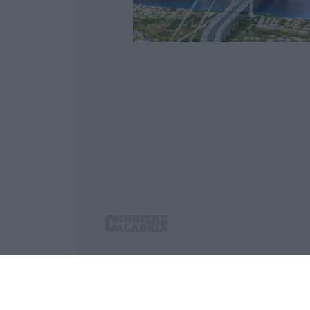
Corriere delle Calabria è una testata giornalist
P.IVA. 03199620794, Via del mare 6/G, S.Eufem
Iscrizione tribunale di Lamezia Terme 5/2011 - D