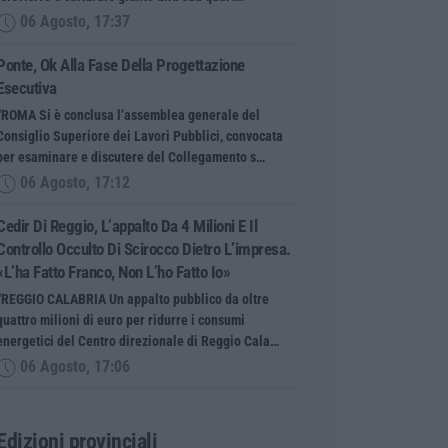
06 Agosto, 17:37
Ponte, Ok Alla Fase Della Progettazione
Esecutiva
“ROMA Si è conclusa l’assemblea generale del
Consiglio Superiore dei Lavori Pubblici, convocata
per esaminare e discutere del Collegamento s…
06 Agosto, 17:12
Cedir Di Reggio, L’appalto Da 4 Milioni E Il
Controllo Occulto Di Scirocco Dietro L’impresa.
«L’ha Fatto Franco, Non L’ho Fatto Io»
“REGGIO CALABRIA Un appalto pubblico da oltre
quattro milioni di euro per ridurre i consumi
energetici del Centro direzionale di Reggio Cala…
06 Agosto, 17:06
Edizioni provinciali