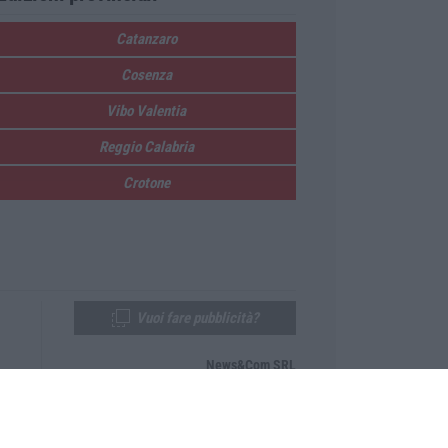
Catanzaro
Cosenza
Vibo Valentia
Reggio Calabria
Crotone
Vuoi fare pubblicità?
News&Com SRL
Telefono:
0968-53665
Email:
newsandcom@gmail.com