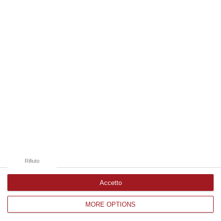
Edizioni provinciali
Catanzaro
Cosenza
Vibo Valentia
Reggio Calabria
Crotone
Rifiuto
Accetto
MORE OPTIONS
Corriere delle Calabria è una testata giornalistica di News&Com S.r.l