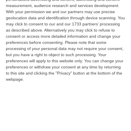
06 Agosto, 20:49
measurement, audience research and services development.
With your permission we and our partners may use precise
La Rivista “America Journals” Celebra Lo Stilista Anton Giulio
geolocation data and identification through device scanning. You
Grande
may click to consent to our and our 1733 partners’ processing
“«Rinomato per la sua impeccabile maestria artigianale e la sua
as described above. Alternatively you may click to refuse to
creatività visionaria, ha trasformato la moda italiana in un’espressione
consent or access more detailed information and change your
dur…
preferences before consenting.
Please note that some
processing of your personal data may not require your consent,
06 Agosto, 20:48
but you have a right to object to such processing. Your
preferences will apply to this website only. You can change your
Dai Piani Per Il Rischio Sismico Al Welfare, I Provvedimenti
preferences or withdraw your consent at any time by returning
Approvati Dalla Giunta Regionale
to this site and clicking the "Privacy" button at the bottom of the
“CATANZARO La Giunta della Regione Calabria, nella seduta odierna, su
webpage.
proposta del presidente Roberto Occhiuto, ha approvato il nuovo Protoc…
06 Agosto, 20:03
Reggio Calabria, Bernini In Visita Alla Mediterranea: «Qui La
Facoltà Di Medicina? Valuteremo La Domanda»
“REGGIO CALABRIA La ministra dell’Università e della ricerca Anna Maria
Bernini ha visitato oggi la Mediterranea di Reggio Calabria, accompa…
06 Agosto, 19:49