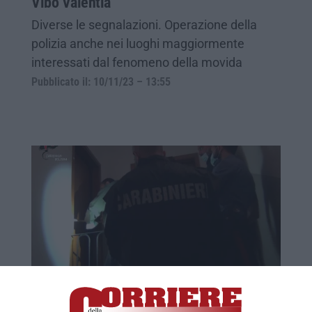
Vibo Valentia
Diverse le segnalazioni. Operazione della
polizia anche nei luoghi maggiormente
interessati dal fenomeno della movida
Pubblicato il: 10/11/23 – 13:55
Crotone, spaccio di droga arrestato un
36enne