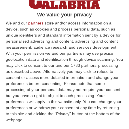
L’uomo è stato trovato in possesso di 116
grammi di marijuana, oltre a 3 piante di
We value your privacy
cannabis, 430 euro in banconote da vario
We and our
partners
store and/or access information on a
taglio e un bilancino di…
device, such as cookies and process personal data, such as
unique identifiers and standard information sent by a device for
Pubblicato il: 19/07/20 – 14:05
personalised advertising and content, advertising and content
measurement, audience research and services development.
With your permission we and our partners may use precise
geolocation data and identification through device scanning. You
ULTIME DAL CORRIERE DELLA CALABRIA
may click to consent to our and our 1733 partners’ processing
as described above. Alternatively you may click to refuse to
Aggredito Brutalmente In Un Noto Locale Di Sangineto, Grave Un
consent or access more detailed information and change your
Addetto Alla Sicurezza
preferences before consenting.
Please note that some
“SANGINETO E’ ricoverato in gravissime condizioni l’addetto alla
processing of your personal data may not require your consent,
sicurezza vittima di un violento pestaggio avvenuto sulla costa tirrenica
but you have a right to object to such processing. Your
c…
preferences will apply to this website only. You can change your
10 Agosto, 7:16
preferences or withdraw your consent at any time by returning
to this site and clicking the "Privacy" button at the bottom of the
Quando Il Bosco Resta Solo
webpage.
“La Calabria brucia d’estate, ma il fuoco comincia quando le montagne si