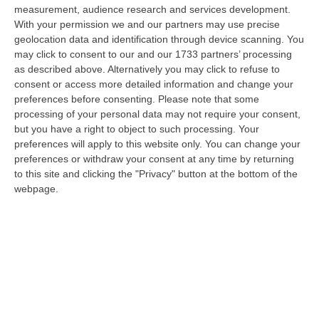
dare avvio agli attesi lavori di ristrutturazione della Basilica dell…
measurement, audience research and services development.
07 Agosto, 22:02
With your permission we and our partners may use precise
geolocation data and identification through device scanning. You
Renzi: «Conte? Sarebbe Delittuoso Vannaccizzare La Coalizione»
may click to consent to our and our 1733 partners’ processing
as described above. Alternatively you may click to refuse to
“ROMA «Conte sta giocando la sua partita, vedremo se le primarie si
consent or access more detailed information and change your
faranno, quando e con che formato, se a due Conte-Schlein o se ci
preferences before consenting.
Please note that some
sarann…
processing of your personal data may not require your consent,
07 Agosto, 21:35
but you have a right to object to such processing. Your
preferences will apply to this website only. You can change your
Meteo, Altri 10 Giorni Di Caldo Estremo
preferences or withdraw your consent at any time by returning
“ROMA La tregua varrà fino a domani: dopo il record di ieri con il bollino
to this site and clicking the "Privacy" button at the bottom of the
rosso per tutte le 27 città monitorate e oggi con 26 allerte mass…
webpage.
07 Agosto, 20:33
Torna In Calabria: OSM Cerca Professionisti Calabresi Che Vivono
Al Nord E Che Hanno Voglia Di Rientrare Nella Terra Di Origine
“Se per anni lasciare la Calabria è stata una scelta quasi obbligata oggi è
possibile fare un’inversione di marcia grazie ad OSM Centro Cala…
07 Agosto, 20:24