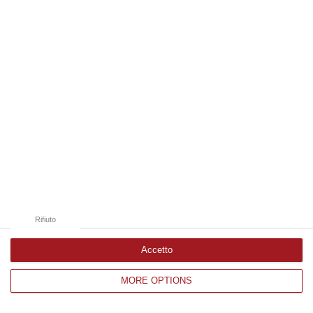
Edizioni provinciali
Catanzaro
Cosenza
Vibo Valentia
Reggio Calabria
Crotone
Rifiuto
Accetto
MORE OPTIONS
Corriere delle Calabria è una testata giornalistica di News&Com S.r.l
©2012-
-2026. Tutti i diritti riservati.