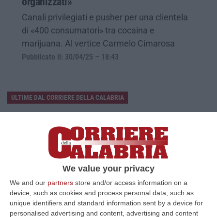
organizzati»
Canali privilegiati e pusher per una clientela
di «400 consumatori» tra cocaina e
marijuana. Al vertice Carmelo Cimarosa
Pubblicato il: 30/04/25 – 18:43
ULTIME DAL CORRIERE DELLA CALABRIA
Discussione Sulla Proposta Di Legge Regionale Sugli Idonei Della
Pa In Calabria
“Riceviamo e pubblichiamo Noi idonei del Concorso per 54 posti della
Regione Calabria siamo tra i potenziali beneficiari della proposta d…
07 Agosto, 22:35
We value your privacy
We and our
partners
store and/or access information on a
Basilica Dell’Immacolata Concezione Di Catanzaro, Ferro:
device, such as cookies and process personal data, such as
«finanziamento Da 800 Milioni Di Euro»
unique identifiers and standard information sent by a device for
“CATANZARO «Con un importante finanziamento di 800 mila euro, si potrà
personalised advertising and content, advertising and content