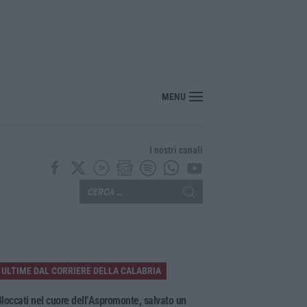
nza barriere: il MArRC si rinnova nel segno dell’accessibilità e dell’inclusion
MENU
I nostri canali
ULTIME DAL CORRIERE DELLA CALABRIA
loccati nel cuore dell’Aspromonte, salvato un