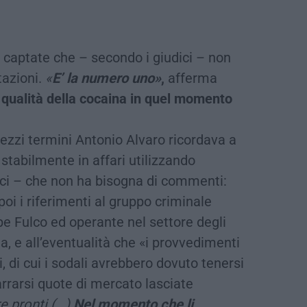
captate che – secondo i giudici – non
tazioni.
«
E’ la numero uno»
,
afferma
a
qualità della cocaina in quel momento
ezzi termini Antonio Alvaro ricordava a
stabilmente in affari utilizzando
ici – che non ha bisogna di commenti:
 poi i riferimenti al gruppo criminale
e Fulco ed operante nel settore degli
lla, e all’eventualità che «i provvedimenti
i, di cui i sodali avrebbero dovuto tenersi
arrarsi quote di mercato lasciate
e pronti (…)
Nel momento che li