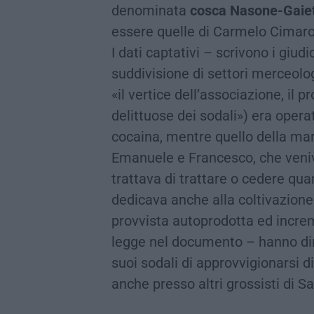
denominata
cosca Nasone-Gaiet
essere quelle di Carmelo Cimaro
I dati captativi – scrivono i giud
suddivisione di settori merceolo
«il vertice dell’associazione, il p
delittuose dei sodali») era oper
cocaina, mentre quello della marij
Emanuele e Francesco, che veniva
trattava di trattare o cedere quant
dedicava anche alla coltivazione
provvista autoprodotta ed increm
legge nel documento – hanno dim
suoi sodali di approvvigionarsi d
anche presso altri grossisti di 