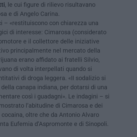
ti
, le cui figure di rilievo risultavano
sa e di Angelo Carina.
ici – «restituiscono con chiarezza una
gici di interesse: Cimarosa (considerato
romotore e il collettore delle iniziative
ativo principalmente nel mercato della
uana erano affidato ai fratelli Silvio,
no di volta interpellati quando si
itativi di droga leggera. «II sodalizio si
 della canapa indiana, per dotarsi di una
entare così i guadagni». Le indagini – si
ostrato l’abitudine di Cimarosa e dei
i cocaina, oltre che da Antonio Alvaro
Santa Eufemia d’Aspromonte e di Sinopoli.