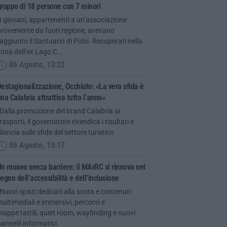
ruppo di 18 persone con 7 minori
I giovani, appartenenti a un’associazione
roveniente da fuori regione, avevano
aggiunto il Santuario di Polsi. Recuperati nella
zona dell’ex Lago C…
06 Agosto, 13:22
estagionalizzazione, Occhiuto: «La vera sfida è
na Calabria attrattiva tutto l’anno»
Dalla promozione del brand Calabria ai
rasporti, il governatore rivendica i risultati e
ilancia sulle sfide del settore turistico
06 Agosto, 13:17
n museo senza barriere: il MArRC si rinnova nel
egno dell’accessibilità e dell’inclusione
Nuovi spazi dedicati alla sosta e contenuti
ultimediali e immersivi, percorsi e
appe tattili, quiet room, wayfinding e nuovi
annelli informativi