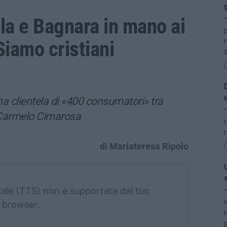
g
lla e Bagnara in mano ai
“
p
Siamo cristiani
r
D
u
una clientela di «400 consumatori» tra
“
e Carmelo Cimarosa
t
r
di Mariateresa Ripolo
U
s
cale (TTS) non è supportata dal tuo
“
m
browser.
m
p