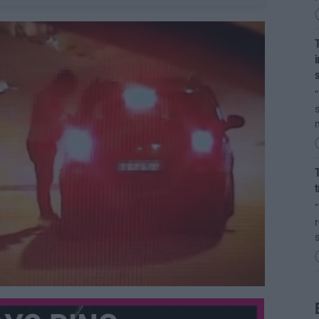
T
i
s
“
s
m
T
t
“
r
s