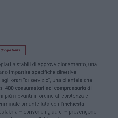
su Google News
egiati e stabili di approvvigionamento, una
vano impartite specifiche direttive
gli orari “di servizio”, una clientela che
en
400 consumatori nel comprensorio di
i più rilevanti in ordine all’esistenza e
 criminale smantellata con l’
inchiesta
Calabria – scrivono i giudici – provengono