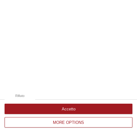
Edizioni provinciali
Catanzaro
Cosenza
Vibo Valentia
Reggio Calabria
Crotone
Rifiuto
Accetto
MORE OPTIONS
Corriere delle Calabria è una testata giornalistica di News&Com S.r.l
©2012-
-2026. Tutti i diritti riservati.