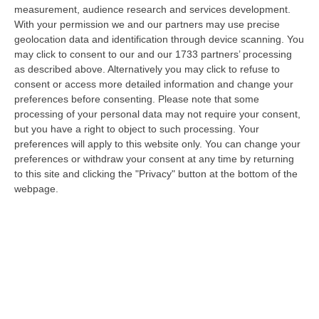
monitoraggio…
measurement, audience research and services development.
10 Agosto, 20:30
With your permission we and our partners may use precise
geolocation data and identification through device scanning. You
Carcere Di Arghillà A Reggio, Detenuti Sottraggono Chiavi E
may click to consent to our and our 1733 partners’ processing
Devastano Sezione
as described above. Alternatively you may click to refuse to
consent or access more detailed information and change your
“REGGIO CALABRIA Escalation di violenza nel carcere di Arghillà a
preferences before consenting.
Please note that some
Reggio Calabria. Secondo quanto riferisce in una nota il sindacato Osapp
processing of your personal data may not require your consent,
a…
but you have a right to object to such processing. Your
10 Agosto, 19:47
preferences will apply to this website only. You can change your
preferences or withdraw your consent at any time by returning
Cosenza, Acquistato Dall’Inter Daniele Quieto
to this site and clicking the "Privacy" button at the bottom of the
“COSENZA Il Cosenza Calcio comunica l’acquisizione a titolo definitivo
webpage.
dall’Inter dei diritti sulle prestazioni sportive di Daniele Quieto. …
10 Agosto, 19:27
«La Vicenda Di Davide Resta Una Ferita Aperta Per Bologna»
“BOLOGNA “A distanza di quattro anni, la vicenda di Davide resta una
ferita aperta per Bologna, non solo per la famiglia. È il ricordo di un…
10 Agosto, 19:20