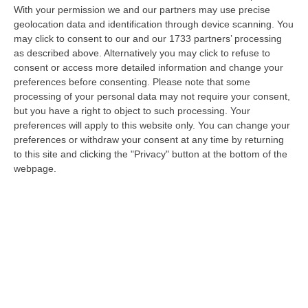
Spese pazze, condannati Rappoccio e
With your permission we and our partners may use precise
Serra
geolocation data and identification through device scanning. You
may click to consent to our and our 1733 partners’ processing
CATANZARO La Corte dei conti ha ritenuto
as described above. Alternatively you may click to refuse to
responsabili di danno erariale gli ex
consent or access more detailed information and change your
consiglieri regionali, componenti del gruppo
preferences before consenting.
Please note that some
“Insieme per la Calabria”…
processing of your personal data may not require your consent,
but you have a right to object to such processing. Your
Pubblicato il: 01/06/17 – 5:57
preferences will apply to this website only. You can change your
preferences or withdraw your consent at any time by returning
to this site and clicking the "Privacy" button at the bottom of the
webpage.