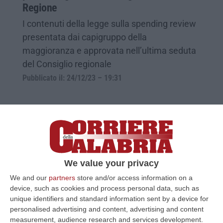
Regione
I contenuti della legge sulla spending review
presentata dai capigruppo della
maggioranza e approvata nell’ultima seduta
del Consiglio regionale
Pubblicato il: 24/12/23 – 19:31
We value your privacy
We and our
partners
store and/or access information on a
device, such as cookies and process personal data, such as
unique identifiers and standard information sent by a device for
personalised advertising and content, advertising and content
measurement, audience research and services development.