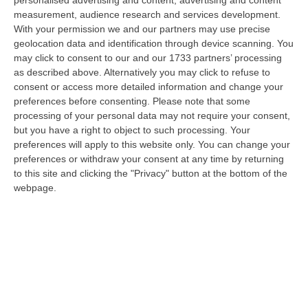
“giudice solo”, come era stato ribattezzato, Antonino Scopelliti…
measurement, audience research and services development.
09 Agosto, 10:31
With your permission we and our partners may use precise
geolocation data and identification through device scanning. You
Vinitaly A Reggio, Caligiuri: «Una Calabria Straordinaria Che
may click to consent to our and our 1733 partners’ processing
Merita Di Essere Rappresentata Nel Modo Giusto»
as described above. Alternatively you may click to refuse to
consent or access more detailed information and change your
“REGGIO CALABRIA Due giorni di vino, storia ed esposizioni delle
preferences before consenting.
Please note that some
eccellenze calabresi. Tutto in «un territorio che è meraviglioso, sul
processing of your personal data may not require your consent,
lungo…
but you have a right to object to such processing. Your
09 Agosto, 10:12
preferences will apply to this website only. You can change your
preferences or withdraw your consent at any time by returning
Rissa Tra Tifosi Durante Real Polistena-Sinopolese, Emessi Due
to this site and clicking the "Privacy" button at the bottom of the
Daspo
webpage.
“La polizia ha notificato due provvedimenti di daspo, emessi dalla
Questura di Reggio Calabria a fine luglio, nei confronti di tifosi ritenu…
09 Agosto, 9:36
Truffa Tramite False Piattaforme Di Criptovalute, Due Indagati
“Le criptovalute continuano a rappresentare uno degli strumenti più
frequentemente utilizzati dai truffatori per attirare potenziali vittime…