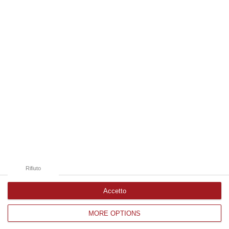
09 Agosto, 9:32
Edizioni provinciali
Catanzaro
Cosenza
Vibo Valentia
Reggio Calabria
Crotone
Rifiuto
Accetto
MORE OPTIONS
Corriere delle Calabria è una testata giornalistica di News&Com S.r.l