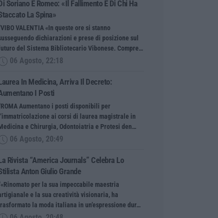
Di Soriano E Romeo: «Il Fallimento È Di Chi Ha
Staccato La Spina»
“VIBO VALENTIA «In queste ore si stanno
susseguendo dichiarazioni e prese di posizione sul
futuro del Sistema Bibliotecario Vibonese. Compre…
06 Agosto, 22:18
Laurea In Medicina, Arriva Il Decreto:
Aumentano I Posti
“ROMA Aumentano i posti disponibili per
l’immatricolazione ai corsi di laurea magistrale in
Medicina e Chirurgia, Odontoiatria e Protesi den…
06 Agosto, 20:49
La Rivista “America Journals” Celebra Lo
Stilista Anton Giulio Grande
“«Rinomato per la sua impeccabile maestria
artigianale e la sua creatività visionaria, ha
trasformato la moda italiana in un’espressione dur…
06 Agosto, 20:48