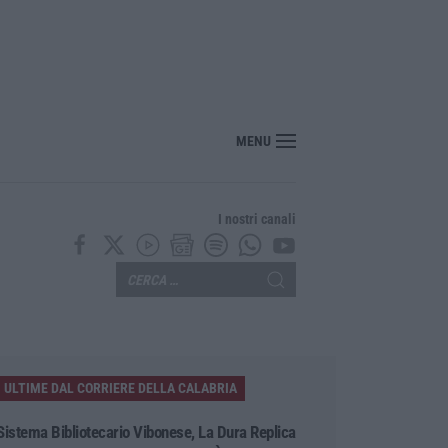
“America Journals” celebra lo stilista Anton Giulio Grande
MENU
I nostri canali
ULTIME DAL CORRIERE DELLA CALABRIA
Sistema Bibliotecario Vibonese, La Dura Replica