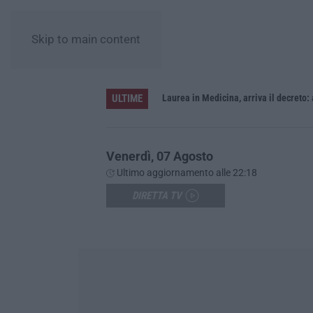
Skip to main content
ULTIME
Sistema bibliotecario vibonese, la dura replica di Soriano e Romeo: «Il fallimento è di chi ha staccato la spina»
Laurea in Medicina, arriva il decreto:
Venerdì, 07 Agosto
Ultimo aggiornamento alle 22:18
DIRETTA TV