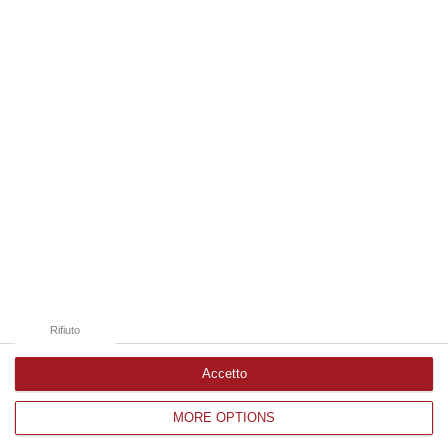
10 Agosto, 9:46
Edizioni provinciali
Catanzaro
Cosenza
Vibo Valentia
Reggio Calabria
Crotone
Rifiuto
Accetto
MORE OPTIONS
Corriere delle Calabria è una testata giornalistica di News&Com S.r.l