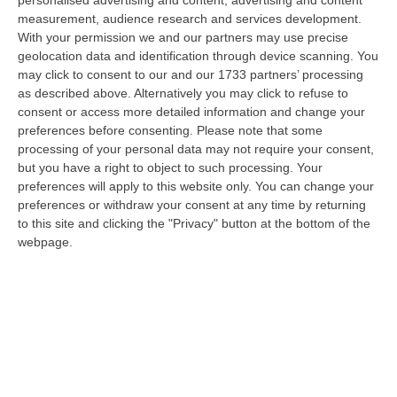
mafiosa e traffico di sostanze stupefacenti, è evaso lo scorso 17…
measurement, audience research and services development.
10 Agosto, 10:04
With your permission we and our partners may use precise
geolocation data and identification through device scanning. You
Morto Per Botulino A Diamante, I Legali Della Famiglia: «I Sintomi
may click to consent to our and our 1733 partners’ processing
Furono Scambiati Per Ubriachezza»
as described above. Alternatively you may click to refuse to
consent or access more detailed information and change your
“«I sintomi del botulino scambiati per ubriachezza. Luigi Di Sarno versava
preferences before consenting.
Please note that some
in un drammatico e conclamato decadimento neurologico: soffriva d…
processing of your personal data may not require your consent,
10 Agosto, 9:49
but you have a right to object to such processing. Your
preferences will apply to this website only. You can change your
Occhiuto: «Non Sono L’anti-Tajani, Né L’anti-Nessuno. I Prossimi
preferences or withdraw your consent at any time by returning
Quattro Anni Resto In Calabria»
to this site and clicking the "Privacy" button at the bottom of the
“LAMEZIA TERME «Una destra senza populisti» e una Calabria al centro
webpage.
di un’agenda liberale e liberista. È il manifesto politico di Roberto O…
10 Agosto, 9:47
L’annuncio Di Gallo: «Ad Ottobre Nuovo Bando Per Insendiare In
Agricoltura Altri 300-400 Giovani»
“REGGIO CALABRIA Vinitaly and the City, dopo il successo della terza
edizione di Sibari, è approdato per la prima volta a Reggio Calabria, t…