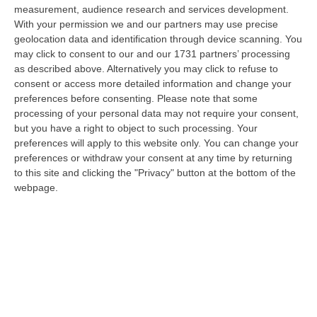
per ridurre i consumi energetici del Centro direzionale di Reggio Cala…
measurement, audience research and services development.
06 Agosto, 17:06
With your permission we and our partners may use precise
geolocation data and identification through device scanning. You
Sanità, Pd E Fp Cgil All’attacco: «Trionfalismi Fuori Luogo»
may click to consent to our and our 1731 partners’ processing
as described above. Alternatively you may click to refuse to
“LAMEZIA TERME “Ma di quale uscita dal commissariamento della sanità
consent or access more detailed information and change your
calabrese stiamo parlando? La realtà dei fatti smentisce definitivament…
preferences before consenting.
Please note that some
06 Agosto, 16:55
processing of your personal data may not require your consent,
but you have a right to object to such processing. Your
Cosenza, Morte Mohamed Bessioud. Orrico: «Una Ferita Profonda
preferences will apply to this website only. You can change your
Che Necessita Giustizia»
preferences or withdraw your consent at any time by returning
“COSENZA «La tragica morte di Mohamed Amin Bessioud, il
to this site and clicking the "Privacy" button at the bottom of the
venticinquenne di nazionalità italiana e di origini tunisine lanciatosi nel
webpage.
vuoto ne…
06 Agosto, 16:51
«Il Sud Può Diventare La Nuova Locomotiva Del Paese»
“Il Mezzogiorno può «trasformarsi nella nuova locomotiva del Paese», ma
serve «un quadro pluriennale» e strutturale, con risorse adeguate. I…
06 Agosto, 16:42