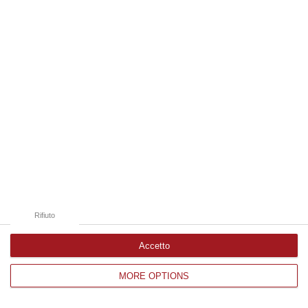
Edizioni provinciali
Catanzaro
Cosenza
Vibo Valentia
Reggio Calabria
Crotone
Rifiuto
Accetto
MORE OPTIONS
Corriere delle Calabria è una testata giornalistica di News&Com S.r.l
©2012-
-2026. Tutti i diritti riservati.