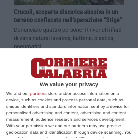
Crucoli, scoperta discarica abusiva in un
terreno confiscato nell’operazione “Stige”
Denunciate quattro persone. Rinvenuti rifiuti
di varia natura: lavatrici, batterie, plastica,
pneumatici
Pubblicato il: 22/03/25 – 8:26
We value your privacy
We and our
partners
store and/or access information on a
device, such as cookies and process personal data, such as
unique identifiers and standard information sent by a device for
personalised advertising and content, advertising and content
measurement, audience research and services development.
With your permission we and our partners may use precise
geolocation data and identification through device scanning. You