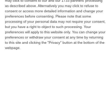
may click to consent to our and our 1733 partners’ processing
Il «vino della cosca» dalla Calabria in
as described above. Alternatively you may click to refuse to
consent or access more detailed information and change your
Germania, Francesco Zito assolto e
preferences before consenting.
Please note that some
risarcito
processing of your personal data may not require your consent,
Gli avvocati Verri e Ioppoli avevano avanzato
but you have a right to object to such processing. Your
preferences will apply to this website only. You can change your
la richiesta, accolta dalla Corte d’Appello.
preferences or withdraw your consent at any time by returning
Riconosciuta l’ingiusta detenzione
to this site and clicking the "Privacy" button at the bottom of the
Pubblicato il: 13/12/24 – 8:07
webpage.