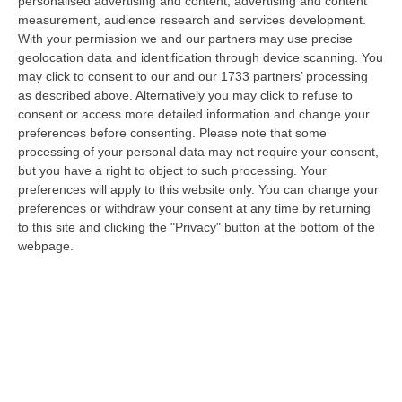
personalised advertising and content, advertising and content
innovativi e sostenibili delle imprese del Mezzogiorno, Calabria com…
measurement, audience research and services development.
08 Agosto, 12:29
With your permission we and our partners may use precise
geolocation data and identification through device scanning. You
Elettricista Morto Folgorato A Calanna, Disposta L’autopsia:
may click to consent to our and our 1733 partners’ processing
Sequestrato Il Furgone Della Ditta
as described above. Alternatively you may click to refuse to
consent or access more detailed information and change your
“REGGIO CALABRIA La Procura della Repubblica di Reggio Calabria ha
preferences before consenting.
Please note that some
disposto l’autopsia sul corpo di Antonino Fabio Calabrò, l’elettricista d…
processing of your personal data may not require your consent,
08 Agosto, 12:09
but you have a right to object to such processing. Your
preferences will apply to this website only. You can change your
Cresce L’attesa Per La XXV Festa Nazionale Dello Stocco Di
preferences or withdraw your consent at any time by returning
Cittanova
to this site and clicking the "Privacy" button at the bottom of the
“CITTANOVA E’ già iniziato il conto alla rovescia in vista della XXV Festa
webpage.
Nazionale dello Stocco di Cittanova. Il celebre evento dell’estat…
08 Agosto, 11:40
Vinitaly A Reggio Calabria, Cisl E Fai Cisl: «Occasione Di Grande
Rilievo Per Il Territorio»
“REGGIO CALABRIA L’approdo di Vinitaly a Reggio Calabria rappresenta
un’occasione di grande rilievo per il territorio metropolitano e per l’…