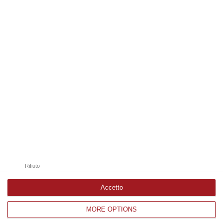
08 Agosto, 11:04
Edizioni provinciali
Catanzaro
Cosenza
Vibo Valentia
Reggio Calabria
Crotone
Rifiuto
Accetto
MORE OPTIONS
Corriere delle Calabria è una testata giornalistica di News&Com S.r.l