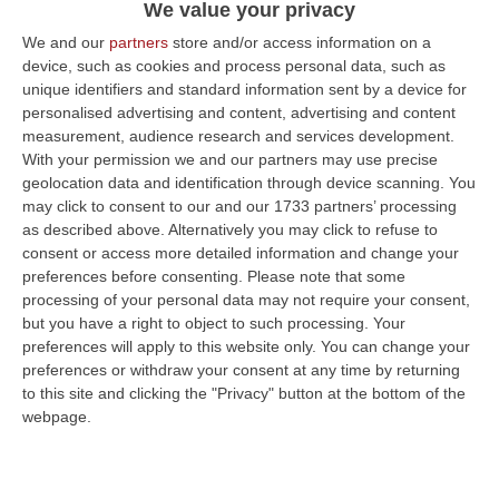
We value your privacy
Catalfamo: «Pronti 33 milioni per strade
We and our
partners
store and/or access information on a
comunali e provinciali»
device, such as cookies and process personal data, such as
unique identifiers and standard information sent by a device for
L’assessore alle Infrastrutture: «Non
personalised advertising and content, advertising and content
succedeva da 10 anni, si tratta del primo
measurement, audience research and services development.
bando per la messa in sicurezza del sistema
With your permission we and our partners may use precise
geolocation data and identification through device scanning. You
viario esistente, attrave…
may click to consent to our and our 1733 partners’ processing
Pubblicato il: 25/01/21 – 13:36
as described above. Alternatively you may click to refuse to
consent or access more detailed information and change your
preferences before consenting.
Please note that some
processing of your personal data may not require your consent,
but you have a right to object to such processing. Your
preferences will apply to this website only. You can change your
preferences or withdraw your consent at any time by returning
to this site and clicking the "Privacy" button at the bottom of the
webpage.