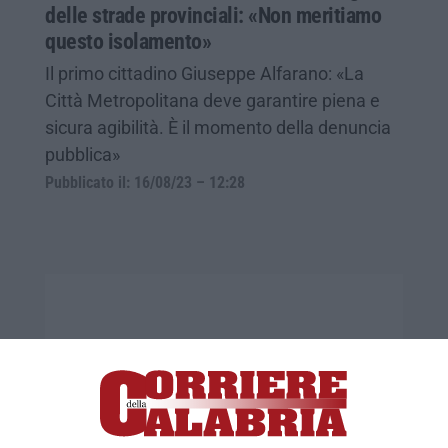
delle strade provinciali: «Non meritiamo
questo isolamento»
Il primo cittadino Giuseppe Alfarano: «La
Città Metropolitana deve garantire piena e
sicura agibilità. È il momento della denuncia
pubblica»
Pubblicato il: 16/08/23 – 12:28