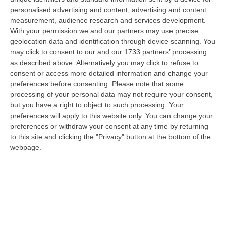
“PETILIA POLICASTRO Nella notte del 9 agosto, a San Mauro Marchesato,
personalised advertising and content, advertising and content
i Carabinieri dell’Aliquota Radiomobile della Compagnia di Petilia Pol…
measurement, audience research and services development.
10 Agosto, 8:24
With your permission we and our partners may use precise
geolocation data and identification through device scanning. You
Scontro Tra Due Veicoli Sull’A2, Traffico Bloccato Tra Scilla E
may click to consent to our and our 1733 partners’ processing
Reggio Calabria
as described above. Alternatively you may click to refuse to
consent or access more detailed information and change your
“A causa di un incidente tra due veicoli, sull’A2 “Autostrada del
preferences before consenting.
Please note that some
Mediterraneo” il traffico è temporaneamente bloccato, in direzione Sud,
processing of your personal data may not require your consent,
da…
but you have a right to object to such processing. Your
10 Agosto, 8:18
preferences will apply to this website only. You can change your
preferences or withdraw your consent at any time by returning
Blitz Dei Carabinieri In Un Edificio Abbandonato A Cirò, Scovato Un
to this site and clicking the "Privacy" button at the bottom of the
Nascondiglio Di Droga Tra Le Mura
webpage.
“CROTONE Nell’ambito delle costanti attività di prevenzione e contrasto
ai reati in materia di sostanze stupefacenti, i Carabinieri della St…
10 Agosto, 7:48
Aggredito Brutalmente In Un Noto Locale Di Sangineto, Grave Un
Addetto Alla Sicurezza