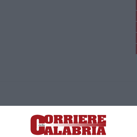
ica di News&Com S.r.l ©2012-
-2026. Tutti i diritti riservati.
ia, Lamezia Terme (CZ)
irettore responsabile Paola Militano |
Privacy