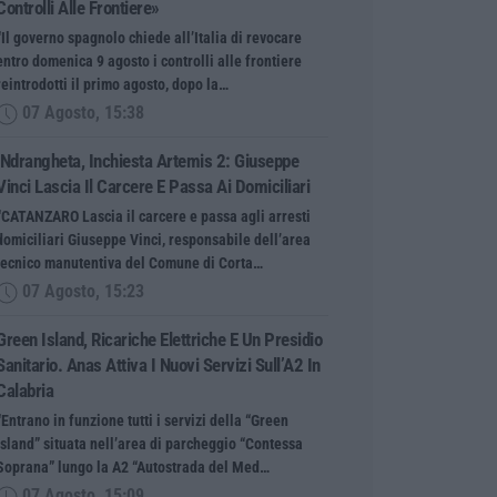
Controlli Alle Frontiere»
“Il governo spagnolo chiede all’Italia di revocare
entro domenica 9 agosto i controlli alle frontiere
reintrodotti il primo agosto, dopo la…
07 Agosto, 15:38
‘Ndrangheta, Inchiesta Artemis 2: Giuseppe
Vinci Lascia Il Carcere E Passa Ai Domiciliari
“CATANZARO Lascia il carcere e passa agli arresti
domiciliari Giuseppe Vinci, responsabile dell’area
tecnico manutentiva del Comune di Corta…
07 Agosto, 15:23
Green Island, Ricariche Elettriche E Un Presidio
Sanitario. Anas Attiva I Nuovi Servizi Sull’A2 In
Calabria
“Entrano in funzione tutti i servizi della “Green
Island” situata nell’area di parcheggio “Contessa
Soprana” lungo la A2 “Autostrada del Med…
07 Agosto, 15:09