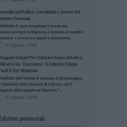
Incendio Sul Pollino, Convalidato L’arresto Del
56enne Piromane
“MORANO E’ stato convalidato l’arresto del
56enne arrestato in flagranza e accusato di incendio
boschivo. L’arresto era giunto a conclusione…
07 Agosto, 15:08
Trappole Vietate Per Catturare Fauna Selvatica,
Ritirati A Un “cacciatore” Di Fabrizia Cinque
Fucili E 233 Munizioni
“FABRIZIA Nell’attività di contrasto al bracconaggio,
i Carabinieri della Stazione di Fabrizia, con il
supporto dello Squadrone Eliportato “…
07 Agosto, 15:04
Edizioni provinciali