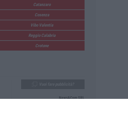
Catanzaro
Cosenza
Vibo Valentia
Reggio Calabria
Crotone
Vuoi fare pubblicità?
News&Com SRL
Telefono:
0968-53665
Email:
newsandcom@gmail.com