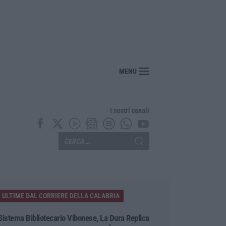
“America Journals” celebra lo stilista Anton Giulio Grande
MENU
I nostri canali
ULTIME DAL CORRIERE DELLA CALABRIA
Sistema Bibliotecario Vibonese, La Dura Replica