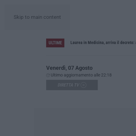
Skip to main content
ULTIME
Sistema bibliotecario vibonese, la dura replica di Soriano e Romeo: «Il fallimento è di chi ha staccato la spina»
Laurea in Medicina, arriva il decreto:
Venerdì, 07 Agosto
Ultimo aggiornamento alle 22:18
DIRETTA TV