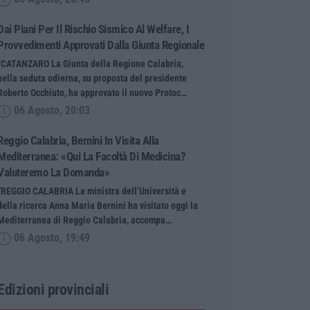
Dai Piani Per Il Rischio Sismico Al Welfare, I
Provvedimenti Approvati Dalla Giunta Regionale
“CATANZARO La Giunta della Regione Calabria,
nella seduta odierna, su proposta del presidente
Roberto Occhiuto, ha approvato il nuovo Protoc…
06 Agosto, 20:03
Reggio Calabria, Bernini In Visita Alla
Mediterranea: «Qui La Facoltà Di Medicina?
Valuteremo La Domanda»
“REGGIO CALABRIA La ministra dell’Università e
della ricerca Anna Maria Bernini ha visitato oggi la
Mediterranea di Reggio Calabria, accompa…
06 Agosto, 19:49
Edizioni provinciali