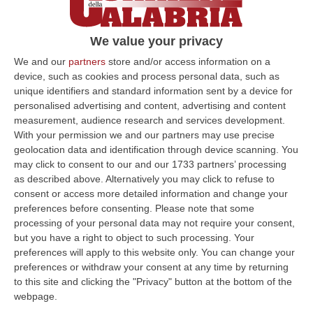
piano
La piccola è ricoverata all’ospedale Pugliese.
We value your privacy
Ieri la caduta da una finestra di una casa
We and our
partners
store and/or access information on a
famiglia. La madre, dopo la tragedia, si è
device, such as cookies and process personal data, such as
suicidata
unique identifiers and standard information sent by a device for
personalised advertising and content, advertising and content
Pubblicato il: 28/11/24 – 9:09
measurement, audience research and services development.
With your permission we and our partners may use precise
geolocation data and identification through device scanning. You
may click to consent to our and our 1733 partners’ processing
ULTIME DAL CORRIERE DELLA CALABRIA
as described above. Alternatively you may click to refuse to
consent or access more detailed information and change your
Evade Dai Domiciliari, Boss Ergastolano Torna In Carcere
preferences before consenting.
Please note that some
“È tornato in carcere Giovanni Calasso, 61 anni, storico esponente della
processing of your personal data may not require your consent,
Sacra Corona Unita e già condannato all’ergastolo, arrestato il 1°…
but you have a right to object to such processing. Your
09 Agosto, 12:18
preferences will apply to this website only. You can change your
preferences or withdraw your consent at any time by returning
In Fiamme Nella Notte Il Capannone Di Un’azienda A
to this site and clicking the "Privacy" button at the bottom of the
Montegiordano, Danni Da Oltre Un Milione Di Euro
webpage.