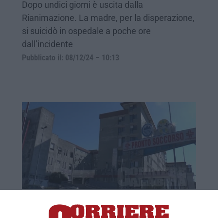
Dopo undici giorni è uscita dalla
Rianimazione. La madre, per la disperazione,
si suicidò in ospedale a poche ore
dall’incidente
Pubblicato il: 08/12/24 – 10:13
Catanzaro, migliorano le condizioni della
bimba di 7 anni precipitata dal secondo