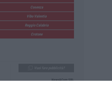
Cosenza
Vibo Valentia
Reggio Calabria
Crotone
Vuoi fare pubblicità?
News&Com SRL
Telefono:
0968-53665
Email:
newsandcom@gmail.com