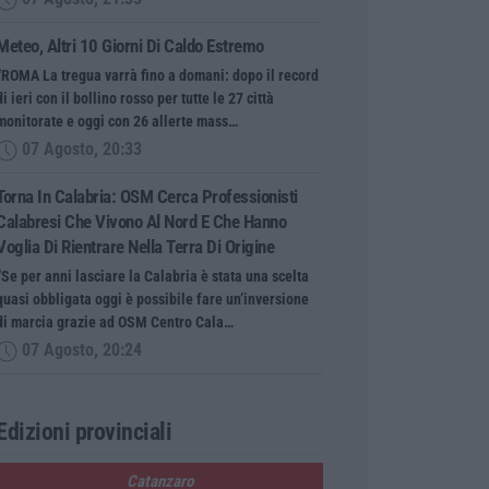
Meteo, Altri 10 Giorni Di Caldo Estremo
“ROMA La tregua varrà fino a domani: dopo il record
di ieri con il bollino rosso per tutte le 27 città
monitorate e oggi con 26 allerte mass…
07 Agosto, 20:33
Torna In Calabria: OSM Cerca Professionisti
Calabresi Che Vivono Al Nord E Che Hanno
Voglia Di Rientrare Nella Terra Di Origine
“Se per anni lasciare la Calabria è stata una scelta
quasi obbligata oggi è possibile fare un’inversione
di marcia grazie ad OSM Centro Cala…
07 Agosto, 20:24
Edizioni provinciali
Catanzaro