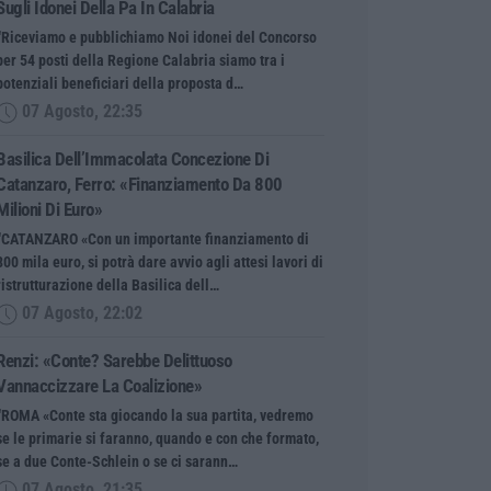
Sugli Idonei Della Pa In Calabria
“Riceviamo e pubblichiamo Noi idonei del Concorso
per 54 posti della Regione Calabria siamo tra i
potenziali beneficiari della proposta d…
07 Agosto, 22:35
Basilica Dell’Immacolata Concezione Di
Catanzaro, Ferro: «finanziamento Da 800
Milioni Di Euro»
“CATANZARO «Con un importante finanziamento di
800 mila euro, si potrà dare avvio agli attesi lavori di
ristrutturazione della Basilica dell…
07 Agosto, 22:02
Renzi: «Conte? Sarebbe Delittuoso
Vannaccizzare La Coalizione»
“ROMA «Conte sta giocando la sua partita, vedremo
se le primarie si faranno, quando e con che formato,
se a due Conte-Schlein o se ci sarann…
07 Agosto, 21:35