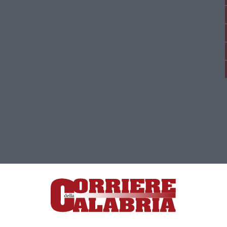
ica di News&Com S.r.l ©2012-
-2026. Tutti i diritti riservati.
ia, Lamezia Terme (CZ)
irettore responsabile Paola Militano |
Privacy