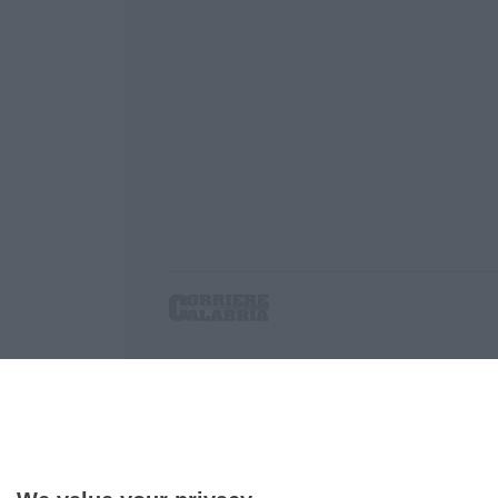
Corriere delle Calabria è una testata giornalist
P.IVA. 03199620794, Via del mare 6/G, S.Eufem
Iscrizione tribunale di Lamezia Terme 5/2011 - D
Effettua una ricerca sul Corriere delle Calabria