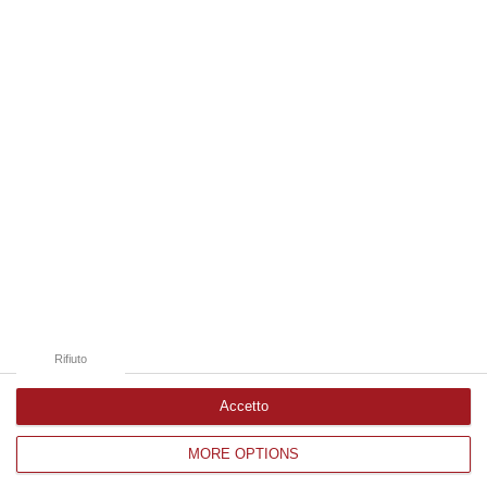
08 Agosto, 19:38
Edizioni provinciali
Catanzaro
Cosenza
Vibo Valentia
Reggio Calabria
Crotone
Rifiuto
Accetto
MORE OPTIONS
Corriere delle Calabria è una testata giornalistica di News&Com S.r.l