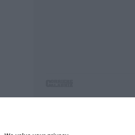
Corriere delle Calabria è una testata giornalist
P.IVA. 03199620794, Via del mare 6/G, S.Eufem
Iscrizione tribunale di Lamezia Terme 5/2011 - D
Effettua una ricerca sul Corriere delle Calabria