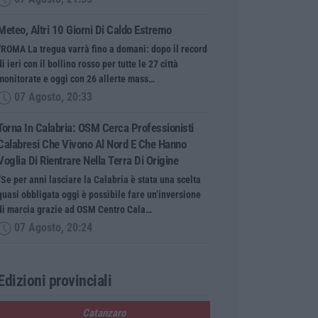
Meteo, Altri 10 Giorni Di Caldo Estremo
“ROMA La tregua varrà fino a domani: dopo il record
di ieri con il bollino rosso per tutte le 27 città
monitorate e oggi con 26 allerte mass…
07 Agosto, 20:33
Torna In Calabria: OSM Cerca Professionisti
Calabresi Che Vivono Al Nord E Che Hanno
Voglia Di Rientrare Nella Terra Di Origine
“Se per anni lasciare la Calabria è stata una scelta
quasi obbligata oggi è possibile fare un’inversione
di marcia grazie ad OSM Centro Cala…
07 Agosto, 20:24
Edizioni provinciali
Catanzaro