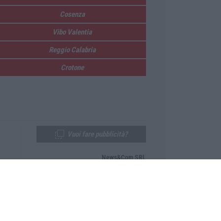
Cosenza
Vibo Valentia
Reggio Calabria
Crotone
Vuoi fare pubblicità?
News&Com SRL
Telefono:
0968-53665
Email:
newsandcom@gmail.com