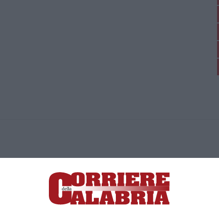
ica di News&Com S.r.l ©2012-
-2026. Tutti i diritti riservati.
ia, Lamezia Terme (CZ)
irettore responsabile Paola Militano |
Privacy