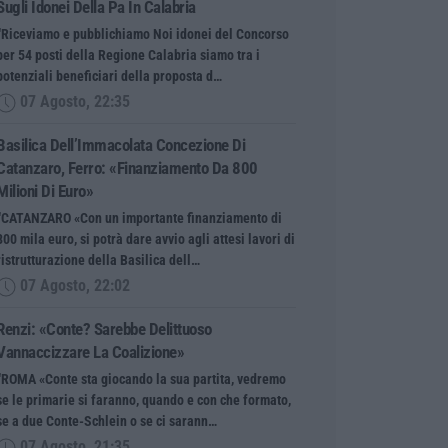
Sugli Idonei Della Pa In Calabria
“Riceviamo e pubblichiamo Noi idonei del Concorso
per 54 posti della Regione Calabria siamo tra i
potenziali beneficiari della proposta d…
07 Agosto, 22:35
Basilica Dell’Immacolata Concezione Di
Catanzaro, Ferro: «finanziamento Da 800
Milioni Di Euro»
“CATANZARO «Con un importante finanziamento di
800 mila euro, si potrà dare avvio agli attesi lavori di
ristrutturazione della Basilica dell…
07 Agosto, 22:02
Renzi: «Conte? Sarebbe Delittuoso
Vannaccizzare La Coalizione»
“ROMA «Conte sta giocando la sua partita, vedremo
se le primarie si faranno, quando e con che formato,
se a due Conte-Schlein o se ci sarann…
07 Agosto, 21:35