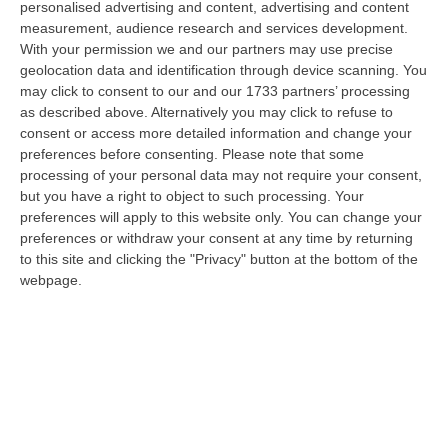
personalised advertising and content, advertising and content
“PIZZO Il blu della Calabria, le sue coste, il Mediterraneo e soprattutto le
measurement, audience research and services development.
tante voci che ogni giorno raccontano, studiano, proteggono e v…
With your permission we and our partners may use precise
09 Agosto, 12:52
geolocation data and identification through device scanning. You
may click to consent to our and our 1733 partners’ processing
Evade Dai Domiciliari, Boss Ergastolano Torna In Carcere
as described above. Alternatively you may click to refuse to
“È tornato in carcere Giovanni Calasso, 61 anni, storico esponente della
consent or access more detailed information and change your
Sacra Corona Unita e già condannato all’ergastolo, arrestato il 1°…
preferences before consenting.
Please note that some
processing of your personal data may not require your consent,
09 Agosto, 12:18
but you have a right to object to such processing. Your
preferences will apply to this website only. You can change your
In Fiamme Nella Notte Il Capannone Di Un’azienda A
preferences or withdraw your consent at any time by returning
Montegiordano, Danni Da Oltre Un Milione Di Euro
to this site and clicking the "Privacy" button at the bottom of the
“MONTEGIORDANO Un grosso incendio ha colpito questa notte un
webpage.
capannone della Sassone Tartufi, azienda di Montegiordano
specializzata nella c…
09 Agosto, 11:59
È Morto Massimiliano Cencelli, Fu Ideatore Dell’omonimo
“manuale”
“ROMA E’ morto a Roma ieri pomeriggio Massimiliano Cencelli, aveva 90