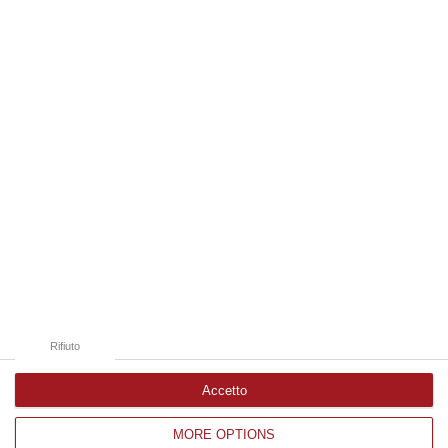
anni. Funzionario della Democrazia Cristiana degli anni ’60, divenne f…
09 Agosto, 10:43
Edizioni provinciali
Catanzaro
Cosenza
Vibo Valentia
Reggio Calabria
Crotone
Rifiuto
Accetto
MORE OPTIONS