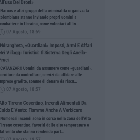
All’uso Dei Droni»
“Narcos e altri gruppi della criminalità organizzata
colombiana stanno inviando propri uomini a
combattere in Ucraina, come volontari all’in…
07 Agosto, 18:59
’Ndrangheta, «guardiani» Imposti, Armi E Affari
Nei Villaggi Turistici: Il Sistema Degli Anello-
Fruci
“CATANZARO Uomini da assumere come «guardiani»,
forniture da controllare, servizi da affidare alle
imprese gradite, somme di denaro da riscu…
07 Agosto, 18:57
Alto Tirreno Cosentino, Incendi Alimentati Da
Caldo E Vento: Fiamme Anche A Verbicaro
“Numerosi incendi sono in corso nella zona dell’Alto
Tirreno cosentino, favoriti dalle alte temperature e
dal vento che stanno rendendo part…
07 Agosto, 18:57