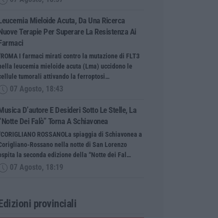
Leucemia Mieloide Acuta, Da Una Ricerca
Nuove Terapie Per Superare La Resistenza Ai
Farmaci
“ROMA I farmaci mirati contro la mutazione di FLT3
nella leucemia mieloide acuta (Lma) uccidono le
cellule tumorali attivando la ferroptosi…
07 Agosto, 18:43
Musica D’autore E Desideri Sotto Le Stelle, La
“Notte Dei Falò” Torna A Schiavonea
“CORIGLIANO ROSSANOLa spiaggia di Schiavonea a
Corigliano-Rossano nella notte di San Lorenzo
ospita la seconda edizione della “Notte dei Fal…
07 Agosto, 18:19
Edizioni provinciali