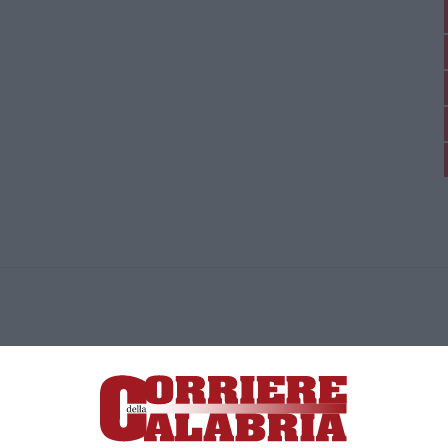
ica di News&Com S.r.l ©2012-
-2026. Tutti i diritti riservati.
ia, Lamezia Terme (CZ)
irettore responsabile Paola Militano |
Privacy