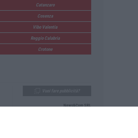
Catanzaro
Cosenza
Vibo Valentia
Reggio Calabria
Crotone
Vuoi fare pubblicità?
News&Com SRL
Telefono:
0968-53665
Email:
newsandcom@gmail.com