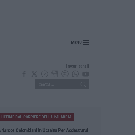
o cosentino, incendi alimentati da caldo e vento: fiamme anche a Verbicaro
MENU
I nostri canali
ULTIME DAL CORRIERE DELLA CALABRIA
«Narcos Colombiani In Ucraina Per Addestrarsi