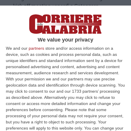
kick-off meeting venerdì a Catanzaro
Pubblicato il: 09/11/25 – 16:35
We value your privacy
We and our
partners
store and/or access information on a
device, such as cookies and process personal data, such as
unique identifiers and standard information sent by a device for
personalised advertising and content, advertising and content
measurement, audience research and services development.
With your permission we and our partners may use precise
geolocation data and identification through device scanning. You
may click to consent to our and our 1733 partners’ processing
as described above. Alternatively you may click to refuse to
Ok di Confagricoltura a Dl Sviluppo Tea e
consent or access more detailed information and change your
registro crediti di carbonio
preferences before consenting.
Please note that some
processing of your personal data may not require your consent,
«Sono strumenti importanti per la transizione
but you have a right to object to such processing. Your
ecologica»
preferences will apply to this website only. You can change your