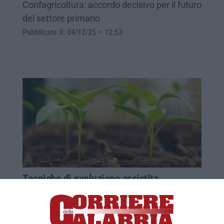
Confagricoltura: accordo decisivo per il futuro
del settore primario
Pubblicato il: 04/12/25 – 12:53
Tecniche di evoluzione assistita,
Confagricoltura fa il punto
Mercoledì a Roma esperti e personalità del
mondo scientifico e politico sullo stato