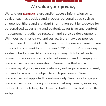
dell’arte
We value your privacy
Pubblicato il: 05/06/23 – 12:46
We and our
partners
store and/or access information on a
device, such as cookies and process personal data, such as
unique identifiers and standard information sent by a device for
personalised advertising and content, advertising and content
ULTIME DAL CORRIERE DELLA CALABRIA
measurement, audience research and services development.
With your permission we and our partners may use precise
Truffa Sui Fondi Per Le Fasce Deboli, Comprano Uno Scuolabus
geolocation data and identification through device scanning. You
Non A Norma: Tre Indagati Nel Crotonese
may click to consent to our and our 1731 partners’ processing
as described above. Alternatively you may click to refuse to
“STRONGOLI I carabinieri di Strongoli, coadiuvati dai colleghi di Brivio
consent or access more detailed information and change your
(Lecco), hanno notificato un avviso di conclusione delle indagini p…
preferences before consenting.
Please note that some
06 Agosto, 10:04
processing of your personal data may not require your consent,
but you have a right to object to such processing. Your
«Un Mostro Utile Per Assolvere Tutti Gli Altri»: Khalid Condannato
preferences will apply to this website only. You can change your
A 11 Anni Per La Strage Di Cutro
preferences or withdraw your consent at any time by returning
“CROTONE Undici anni di carcere e tre milioni di euro da pagare. È la
to this site and clicking the "Privacy" button at the bottom of the
pena inflitta in primo grado a Khalid Arslan, uno dei cinque ragazzi c…
webpage.
06 Agosto, 9:49