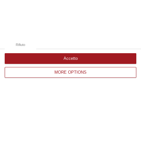
Edizioni provinciali
Catanzaro
Cosenza
Rifiuto
Vibo Valentia
Reggio Calabria
Accetto
Crotone
MORE OPTIONS
Corriere delle Calabria è una testata giornalistica di News&Com S.r.l
©2012-
-2026. Tutti i diritti riservati.
P.IVA. 03199620794, Via del mare 6/G, S.Eufemia, Lamezia Terme