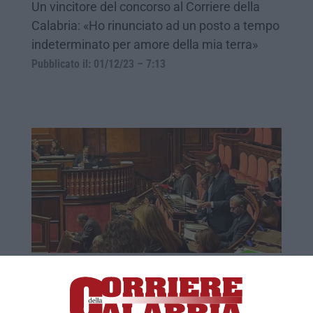
Un vincitore del concorso al Corriere della
Calabria: «Ho rinunciato ad un posto a tempo
indeterminato per amore della mia terra»
Pubblicato il: 01/12/23 – 7:13
Nicola Irto a Fitto: «Stabilizzare i 2.800
“Tecnici per il Sud”»
Interrogazione del senatore calabrese del Pd