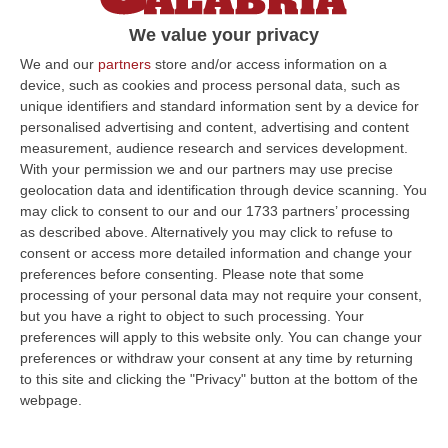
al ministro degli affari europei, il Sud, le
We value your privacy
politiche di coesione e il Pnrr
We and our
partners
store and/or access information on a
Pubblicato il: 23/02/23 – 11:15
device, such as cookies and process personal data, such as
unique identifiers and standard information sent by a device for
personalised advertising and content, advertising and content
measurement, audience research and services development.
ULTIME DAL CORRIERE DELLA CALABRIA
With your permission we and our partners may use precise
geolocation data and identification through device scanning. You
Sistema Bibliotecario Vibonese, La Dura Replica Di Soriano E
may click to consent to our and our 1733 partners’ processing
Romeo: «Il Fallimento È Di Chi Ha Staccato La Spina»
as described above. Alternatively you may click to refuse to
consent or access more detailed information and change your
“VIBO VALENTIA «In queste ore si stanno susseguendo dichiarazioni e
preferences before consenting.
Please note that some
prese di posizione sul futuro del Sistema Bibliotecario Vibonese.
processing of your personal data may not require your consent,
Compre…
but you have a right to object to such processing. Your
06 Agosto, 22:18
preferences will apply to this website only. You can change your
preferences or withdraw your consent at any time by returning
Laurea In Medicina, Arriva Il Decreto: Aumentano I Posti
to this site and clicking the "Privacy" button at the bottom of the
“ROMA Aumentano i posti disponibili per l’immatricolazione ai corsi di
webpage.
laurea magistrale in Medicina e Chirurgia, Odontoiatria e Protesi den…
06 Agosto, 20:49