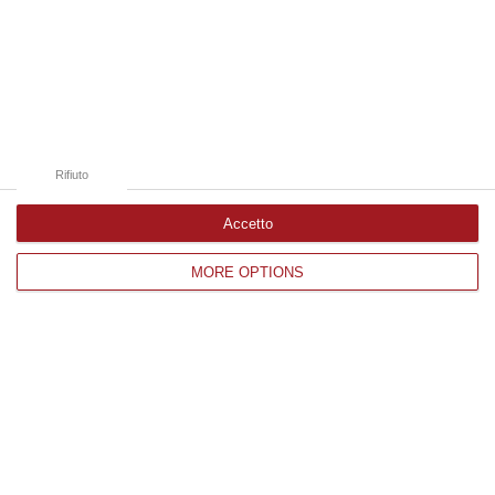
Edizioni provinciali
Catanzaro
Cosenza
Rifiuto
Vibo Valentia
Accetto
Reggio Calabria
MORE OPTIONS
Crotone
Corriere delle Calabria è una testata giornalistica di News&Com S.r.l
©2012-
-2026. Tutti i diritti riservati.