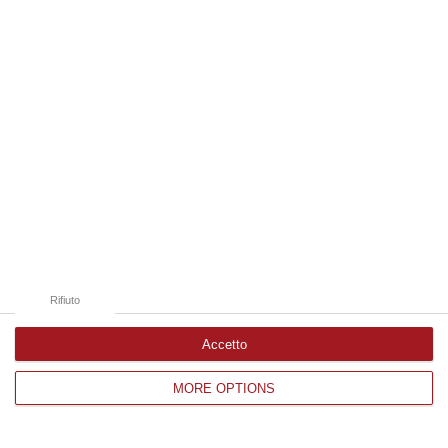
Edizioni provinciali
Catanzaro
Cosenza
Vibo Valentia
Reggio Calabria
Crotone
Rifiuto
Accetto
MORE OPTIONS
Corriere delle Calabria è una testata giornalistica di News&Com S.r.l
©2012-
-2026. Tutti i diritti riservati.
P.IVA. 03199620794, Via del mare 6/G, S.Eufemia, Lamezia Terme