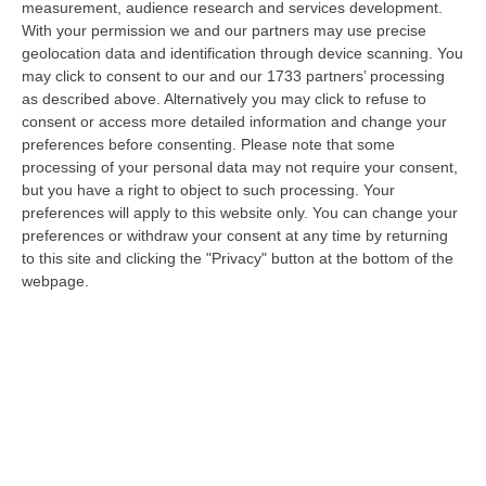
measurement, audience research and services development.
09 Agosto, 15:13
With your permission we and our partners may use precise
geolocation data and identification through device scanning. You
Meteo, Ondata Di Caldo Estremo Fino A Ferragosto
may click to consent to our and our 1733 partners’ processing
“Nella giornata di oggi ancora temporali, in alcuni casi molto intensi, sui
as described above. Alternatively you may click to refuse to
rilievi di Alpi e Appennini, e in locale estensione fin verso le…
consent or access more detailed information and change your
09 Agosto, 15:10
preferences before consenting.
Please note that some
processing of your personal data may not require your consent,
Razionalizzazione Della Spesa Sanitaria E Acquisti Sotto Controllo.
but you have a right to object to such processing. Your
La Strategia “anti-Sprechi” Della Regione
preferences will apply to this website only. You can change your
preferences or withdraw your consent at any time by returning
“CATANZARO La razionalizzazione della spesa sanitaria passa dalla
to this site and clicking the "Privacy" button at the bottom of the
centralizzazione degli acquisti. È una delle direttrici individuate dalla…
webpage.
09 Agosto, 14:37
Un’altra Tragedia Sulle Strade Vibonesi, Incidente Tra Zambrone E
Briatico: Muore Una Donna, Diversi Feriti
“VIBO VALENTIA Ancora sangue sulle strade vibonesi. Questa mattina un
altro tragico incidente è avvenuto sulla ex statale 522 tra Zambrone e…
09 Agosto, 13:34