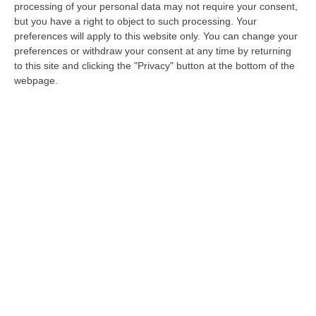
processing of your personal data may not require your consent,
certificatore”
but you have a right to object to such processing. Your
preferences will apply to this website only. You can change your
L’advisor esterno alla Regione attesta la
preferences or withdraw your consent at any time by returning
regolarità del documento contabile della
to this site and clicking the "Privacy" button at the bottom of the
Gestione accentrata, la “cassa comune” del
webpage.
settore
Pubblicato il: 05/10/24 – 17:09
ULTIME DAL CORRIERE DELLA CALABRIA
Cresce L’attesa Per La XXV Festa Nazionale Dello Stocco Di
Cittanova
“CITTANOVA E’ già iniziato il conto alla rovescia in vista della XXV Festa
Nazionale dello Stocco di Cittanova. Il celebre evento dell’estat…
08 Agosto, 11:40
Vinitaly A Reggio Calabria, Cisl E Fai Cisl: «Occasione Di Grande