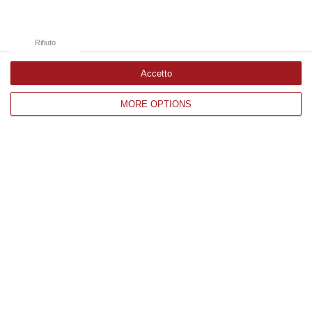
Territori, Ma Solo Di Avere Piena Consapevolezza»
“COSENZA Custodi della biodiversità, artigiani del gusto e ambasciatori
di un territorio in forte evoluzione. I vignaioli indipendenti rappr…
Rifiuto
08 Agosto, 10:47
Accetto
Edizioni provinciali
MORE OPTIONS
Catanzaro
Cosenza
Vibo Valentia
Reggio Calabria
Crotone