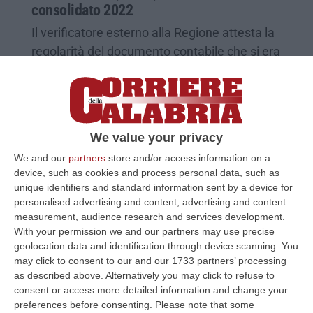
consolidato 2022
Il verificatore esterno alla Regione attesta la
regolarità del documento contabile che si era
chiuso con un utile di oltre 28 milioni
Pubblicato il: 08/10/24 – 11:50
We value your privacy
We and our
partners
store and/or access information on a
device, such as cookies and process personal data, such as
unique identifiers and standard information sent by a device for
personalised advertising and content, advertising and content
measurement, audience research and services development.
With your permission we and our partners may use precise
geolocation data and identification through device scanning. You
may click to consent to our and our 1733 partners’ processing
as described above. Alternatively you may click to refuse to
consent or access more detailed information and change your
Bilancio 2022 della sanità calabrese, arriva
preferences before consenting.
Please note that some
il via libera (anche) del “terzo