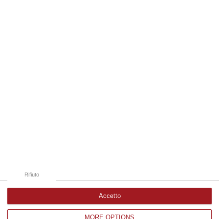
dal…
06 Agosto, 14:20
Edizioni provinciali
Catanzaro
Cosenza
Vibo Valentia
Reggio Calabria
Crotone
Rifiuto
Accetto
MORE OPTIONS