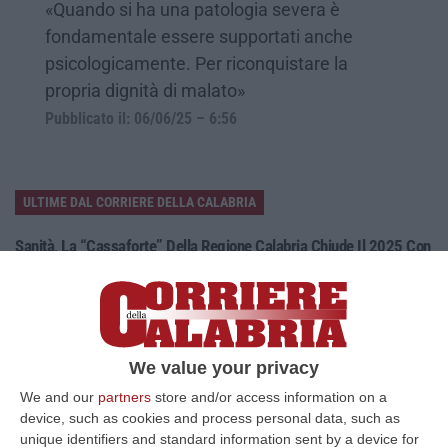
«Quando si ha una patologia severa è
fondamentale essere supportati anche
psicologicamente. Per riconquistare la
propria dignità di malato»
Pubblicato il: 06/06/25 – 6:56
ULTIME DAL CORRIERE DELLA CALABRIA
Sanità, La “cassaforte” Della Regione Calabria Chiude Il 2025 Con
Un Risultato Positivo
“CATANZARO La Gestione sanitaria accentrata (Gsa) della Regione
Calabria chiude l’esercizio 2025 con un risultato positivo di 242,55
milioni…
06 Agosto, 15:27
We value your privacy
We and our
partners
store and/or access information on a
Droga E Quasi 20 Mila Euro Nascosti In Casa, Un Arresto A
device, such as cookies and process personal data, such as
Belvedere Marittimo
unique identifiers and standard information sent by a device for