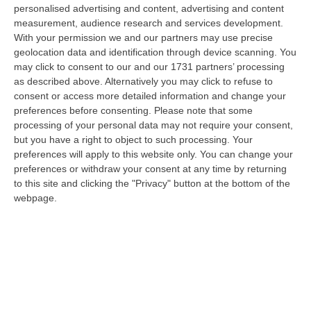
“DIAMANTE Nei giorni scorsi, gli operatori della Polizia di Stato della
personalised advertising and content, advertising and content
Squadra Mobile della Questura di Cosenza e del Commissariato di Diam…
measurement, audience research and services development.
With your permission we and our partners may use precise
06 Agosto, 15:27
geolocation data and identification through device scanning. You
may click to consent to our and our 1731 partners’ processing
Situazione 118, Miserendino: «I Servizi Di Emergenza Soffrono
as described above. Alternatively you may click to refuse to
Ma I Risultati Arriveranno»
consent or access more detailed information and change your
“CATANZARO “I servizi di emergenza sono in difficoltà, e non solo in
preferences before consenting.
Please note that some
Regione Calabria. La Calabria soffre sicuramente per una riforma
processing of your personal data may not require your consent,
ancora…
but you have a right to object to such processing. Your
06 Agosto, 15:00
preferences will apply to this website only. You can change your
preferences or withdraw your consent at any time by returning
Afa In Lieve Calo, Da Domani Scendono Le Città Con Bollino Rosso
to this site and clicking the "Privacy" button at the bottom of the
webpage.
“Si attenua lievemente la morsa dell’afa sull’Italia: dopo il record di oggi
con 27 città italiane monitorate su 27 col bollino rosso di all…
06 Agosto, 14:54
Platania, Impianto Sul Torrente Piazza: Il Consiglio Di Stato Dà
Ragione Alla Società Idroelettrica Del Corace
“CATANZARO La Sezione Quarta del Consiglio di Stato ha accolto
l’appello proposto dalla società Idroelettrica del Corace – rappresentata