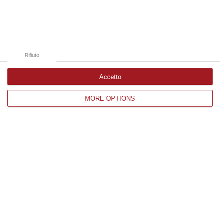
Catanzaro
Cosenza
Vibo Valentia
Rifiuto
Reggio Calabria
Accetto
Crotone
MORE OPTIONS
Corriere delle Calabria è una testata giornalistica di News&Com S.r.l
©2012-
-2026. Tutti i diritti riservati.
P.IVA. 03199620794, Via del mare 6/G, S.Eufemia, Lamezia Terme
(CZ)