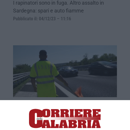
I rapinatori sono in fuga. Altro assalto in
Sardegna: spari e auto fiamme
Pubblicato il: 04/12/23 – 11:16
Tir di traverso, chiuso il transito in
autostrada tra Frascineto e Sibari
Disagi temporanei in direzione nord per la
rimozione del veicolo. Sullo svincolo squadre