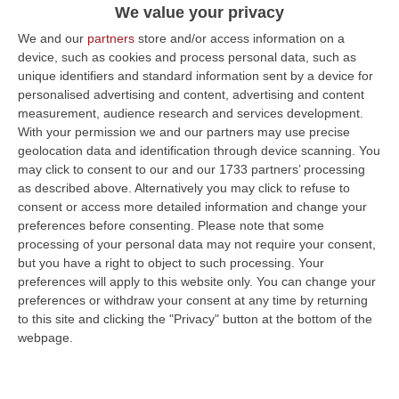
We value your privacy
dell’Anas e forze dell’ordine
We and our
partners
store and/or access information on a
Pubblicato il: 20/11/22 – 8:25
device, such as cookies and process personal data, such as
unique identifiers and standard information sent by a device for
personalised advertising and content, advertising and content
measurement, audience research and services development.
ULTIME DAL CORRIERE DELLA CALABRIA
With your permission we and our partners may use precise
geolocation data and identification through device scanning. You
Discussione Sulla Proposta Di Legge Regionale Sugli Idonei Della
may click to consent to our and our 1733 partners’ processing
Pa In Calabria
as described above. Alternatively you may click to refuse to
“Riceviamo e pubblichiamo Noi idonei del Concorso per 54 posti della
consent or access more detailed information and change your
Regione Calabria siamo tra i potenziali beneficiari della proposta d…
preferences before consenting.
Please note that some
07 Agosto, 22:35
processing of your personal data may not require your consent,
but you have a right to object to such processing. Your
Basilica Dell’Immacolata Concezione Di Catanzaro, Ferro:
preferences will apply to this website only. You can change your
preferences or withdraw your consent at any time by returning
«finanziamento Da 800 Milioni Di Euro»
to this site and clicking the "Privacy" button at the bottom of the
“CATANZARO «Con un importante finanziamento di 800 mila euro, si potrà
webpage.
dare avvio agli attesi lavori di ristrutturazione della Basilica dell…
07 Agosto, 22:02