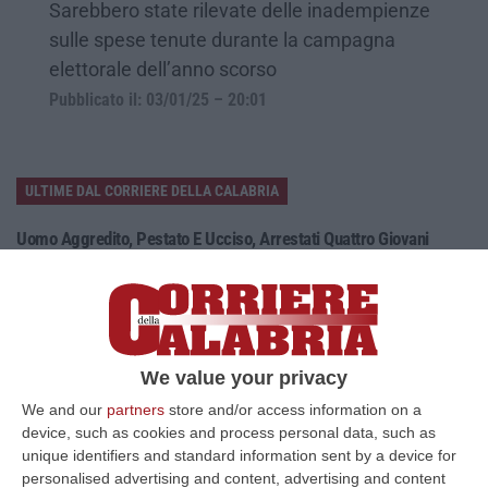
Sarebbero state rilevate delle inadempienze
sulle spese tenute durante la campagna
elettorale dell’anno scorso
Pubblicato il: 03/01/25 – 20:01
ULTIME DAL CORRIERE DELLA CALABRIA
Uomo Aggredito, Pestato E Ucciso, Arrestati Quattro Giovani
“Quattro giovani tra i 19 e i 23 anni residenti in provincia di Forlì-Cesena
sono stati fermati dai Carabinieri della compagnia di Cervia-Mi…
07 Agosto, 17:43
«La Regione Decide Dove Si Sopravvive A Un Infarto Guardando Il
We value your privacy
Colore Dei Sindaci. Pronti Gli Esposti In Procura»
We and our
partners
store and/or access information on a
“LAMEZIA TERME La delibera di Giunta regionale numero 400 del 21
device, such as cookies and process personal data, such as
luglio 2026 è l’atto più grave prodotto da questa amministrazione
unique identifiers and standard information sent by a device for
Occhiuto…
personalised advertising and content, advertising and content