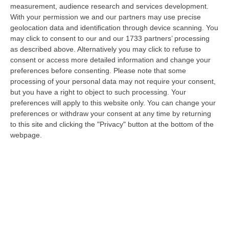
07 Agosto, 17:05
measurement, audience research and services development.
With your permission we and our partners may use precise
Gestione Sanitaria Accentrata, La Giunta Regionale Approva Il
geolocation data and identification through device scanning. You
Bilancio: Utile D’esercizio Di Oltre 240 Milioni
may click to consent to our and our 1733 partners’ processing
as described above. Alternatively you may click to refuse to
“CATANZARO Su proposta del presidente Roberto Occhiuto, la Giunta
consent or access more detailed information and change your
della Regione Calabria ha approvato il bilancio di esercizio 2025 della
preferences before consenting.
Please note that some
Ge…
processing of your personal data may not require your consent,
07 Agosto, 16:54
but you have a right to object to such processing. Your
preferences will apply to this website only. You can change your
Whisky, Il Nuovo Viaggio Sonoro Dei Duettango È Disponibile Ora
preferences or withdraw your consent at any time by returning
“COSENZA È disponibile da oggi su tutte le principali piattaforme digitali
to this site and clicking the "Privacy" button at the bottom of the
e in formato fisico Whisky, il nuovo album dei Duettango, Filippo…
webpage.
07 Agosto, 16:39
Ultimatum Della Spagna All’Italia: «Revochi I Controlli Alle
Frontiere»
“Il governo spagnolo chiede all’Italia di revocare entro domenica 9 agosto
i controlli alle frontiere reintrodotti il primo agosto, dopo la…
07 Agosto, 15:38