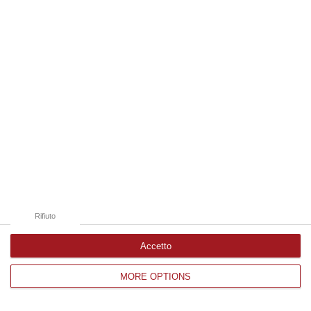
Edizioni provinciali
Catanzaro
Cosenza
Vibo Valentia
Reggio Calabria
Crotone
Rifiuto
Accetto
MORE OPTIONS
Corriere delle Calabria è una testata giornalistica di News&Com S.r.l
©2012-
-2026. Tutti i diritti riservati.