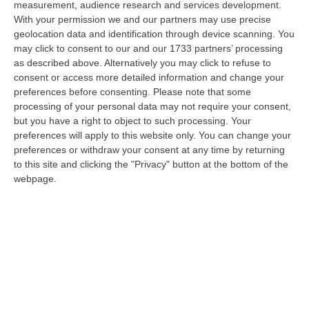
measurement, audience research and services development.
09 Agosto, 15:13
With your permission we and our partners may use precise
geolocation data and identification through device scanning. You
Meteo, Ondata Di Caldo Estremo Fino A Ferragosto
may click to consent to our and our 1733 partners’ processing
“Nella giornata di oggi ancora temporali, in alcuni casi molto intensi, sui
as described above. Alternatively you may click to refuse to
rilievi di Alpi e Appennini, e in locale estensione fin verso le…
consent or access more detailed information and change your
09 Agosto, 15:10
preferences before consenting.
Please note that some
processing of your personal data may not require your consent,
Razionalizzazione Della Spesa Sanitaria E Acquisti Sotto Controllo.
but you have a right to object to such processing. Your
La Strategia “anti-Sprechi” Della Regione
preferences will apply to this website only. You can change your
preferences or withdraw your consent at any time by returning
“CATANZARO La razionalizzazione della spesa sanitaria passa dalla
to this site and clicking the "Privacy" button at the bottom of the
centralizzazione degli acquisti. È una delle direttrici individuate dalla…
webpage.
09 Agosto, 14:37
Un’altra Tragedia Sulle Strade Vibonesi, Incidente Tra Zambrone E
Briatico: Muore Una Donna, Diversi Feriti
“VIBO VALENTIA Ancora sangue sulle strade vibonesi. Questa mattina un
altro tragico incidente è avvenuto sulla ex statale 522 tra Zambrone e…
09 Agosto, 13:34