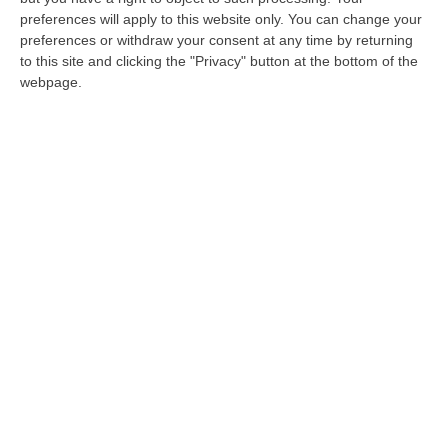
preferences will apply to this website only. You can change your
Tragedia del Camping “Le Giare” a
preferences or withdraw your consent at any time by returning
Soverato, il 10 settembre fiaccolata
to this site and clicking the "Privacy" button at the bottom of the
webpage.
commemorativa
A organizzarla a 24 anni dall’alluvione
l’Unitalsi, l’arcidiocesi di Catanzaro-Squillace,
il Comune capoluogo. Il Mabos in prima linea
Pubblicato il: 03/09/24 – 15:54