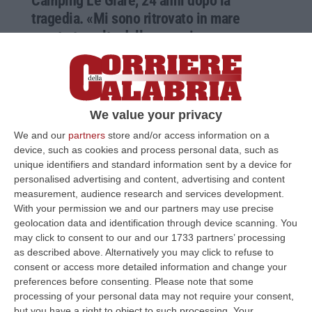
Camping Le Giare, 24 anni dopo la
tragedia. «Mi sono ritrovato in mare
aperto travolto dalle macerie»
Il ricordo di uno dei sopravvissuti all’alluvione
di Soverato. Che causò la morte di 13
persone. «Non sono riuscito a salvare mio
We value your privacy
fratello»
Pubblicato il: 10/09/24 – 10:41
We and our
partners
store and/or access information on a
device, such as cookies and process personal data, such as
unique identifiers and standard information sent by a device for
personalised advertising and content, advertising and content
measurement, audience research and services development.
With your permission we and our partners may use precise
geolocation data and identification through device scanning. You
may click to consent to our and our 1733 partners’ processing
as described above. Alternatively you may click to refuse to
consent or access more detailed information and change your
preferences before consenting.
Please note that some
processing of your personal data may not require your consent,
but you have a right to object to such processing. Your