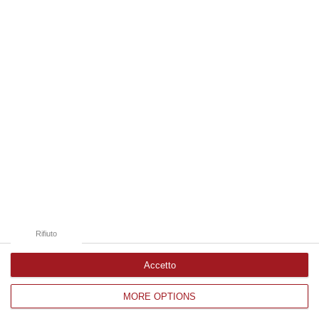
07 Agosto, 15:38
Edizioni provinciali
Catanzaro
Cosenza
Vibo Valentia
Reggio Calabria
Crotone
Rifiuto
Accetto
MORE OPTIONS
Corriere delle Calabria è una testata giornalistica di News&Com S.r.l