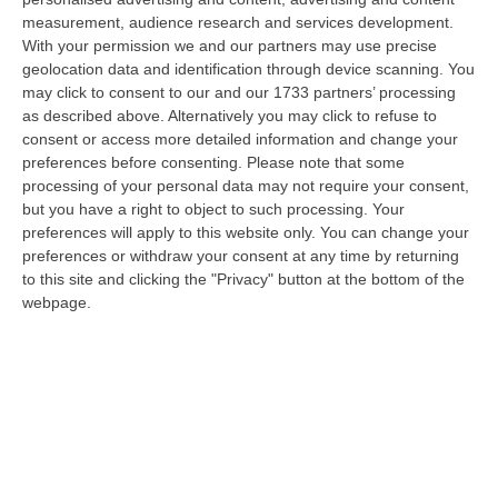
Occhiuto…
measurement, audience research and services development.
07 Agosto, 17:05
With your permission we and our partners may use precise
geolocation data and identification through device scanning. You
Gestione Sanitaria Accentrata, La Giunta Regionale Approva Il
may click to consent to our and our 1733 partners’ processing
Bilancio: Utile D’esercizio Di Oltre 240 Milioni
as described above. Alternatively you may click to refuse to
consent or access more detailed information and change your
“CATANZARO Su proposta del presidente Roberto Occhiuto, la Giunta
preferences before consenting.
Please note that some
della Regione Calabria ha approvato il bilancio di esercizio 2025 della
processing of your personal data may not require your consent,
Ge…
but you have a right to object to such processing. Your
07 Agosto, 16:54
preferences will apply to this website only. You can change your
preferences or withdraw your consent at any time by returning
Whisky, Il Nuovo Viaggio Sonoro Dei Duettango È Disponibile Ora
to this site and clicking the "Privacy" button at the bottom of the
“COSENZA È disponibile da oggi su tutte le principali piattaforme digitali
webpage.
e in formato fisico Whisky, il nuovo album dei Duettango, Filippo…
07 Agosto, 16:39
Ultimatum Della Spagna All’Italia: «Revochi I Controlli Alle
Frontiere»
“Il governo spagnolo chiede all’Italia di revocare entro domenica 9 agosto
i controlli alle frontiere reintrodotti il primo agosto, dopo la…