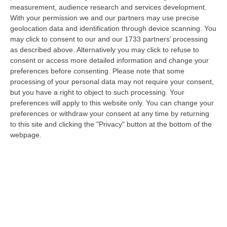
dare avvio agli attesi lavori di ristrutturazione della Basilica dell…
measurement, audience research and services development.
07 Agosto, 22:02
With your permission we and our partners may use precise
geolocation data and identification through device scanning. You
Renzi: «Conte? Sarebbe Delittuoso Vannaccizzare La Coalizione»
may click to consent to our and our 1733 partners’ processing
as described above. Alternatively you may click to refuse to
“ROMA «Conte sta giocando la sua partita, vedremo se le primarie si
consent or access more detailed information and change your
faranno, quando e con che formato, se a due Conte-Schlein o se ci
preferences before consenting.
Please note that some
sarann…
processing of your personal data may not require your consent,
07 Agosto, 21:35
but you have a right to object to such processing. Your
preferences will apply to this website only. You can change your
Meteo, Altri 10 Giorni Di Caldo Estremo
preferences or withdraw your consent at any time by returning
“ROMA La tregua varrà fino a domani: dopo il record di ieri con il bollino
to this site and clicking the "Privacy" button at the bottom of the
rosso per tutte le 27 città monitorate e oggi con 26 allerte mass…
webpage.
07 Agosto, 20:33
Torna In Calabria: OSM Cerca Professionisti Calabresi Che Vivono
Al Nord E Che Hanno Voglia Di Rientrare Nella Terra Di Origine
“Se per anni lasciare la Calabria è stata una scelta quasi obbligata oggi è
possibile fare un’inversione di marcia grazie ad OSM Centro Cala…
07 Agosto, 20:24