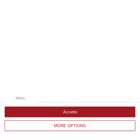
Edizioni provinciali
Catanzaro
Cosenza
Vibo Valentia
Reggio Calabria
Crotone
Rifiuto
Accetto
MORE OPTIONS
Corriere delle Calabria è una testata giornalistica di News&Com S.r.l
©2012-
-2026. Tutti i diritti riservati.