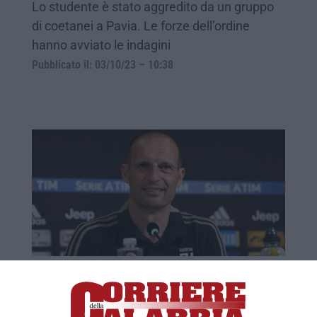
Lo studente è stato aggredito da un gruppo
di coetanei a Pavia. Le forze dell’ordine
hanno avviato le indagini
Pubblicato il: 03/10/23 – 10:38
I calciatori della Juve rispondono alla
mamma di Daniel – VIDEO
La donna ha chiesto aiuto agli idoli del figlio,