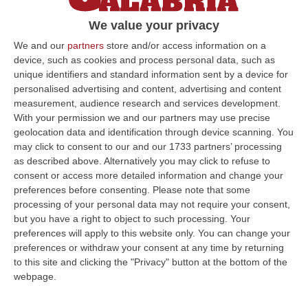
in coma per un incidente. Max Allegri:
We value your privacy
«Vincerai questa partita, ti aspettiamo a
We and our
partners
store and/or access information on a
Torino»
device, such as cookies and process personal data, such as
Pubblicato il: 04/07/21 – 19:41
unique identifiers and standard information sent by a device for
personalised advertising and content, advertising and content
measurement, audience research and services development.
With your permission we and our partners may use precise
ULTIME DAL CORRIERE DELLA CALABRIA
geolocation data and identification through device scanning. You
may click to consent to our and our 1733 partners’ processing
È Morto Massimiliano Cencelli, Fu Ideatore Dell’omonimo
as described above. Alternatively you may click to refuse to
“manuale”
consent or access more detailed information and change your
preferences before consenting.
Please note that some
“ROMA E’ morto a Roma ieri pomeriggio Massimiliano Cencelli, aveva 90
processing of your personal data may not require your consent,
anni. Funzionario della Democrazia Cristiana degli anni ’60, divenne f…
but you have a right to object to such processing. Your
09 Agosto, 10:43
preferences will apply to this website only. You can change your
preferences or withdraw your consent at any time by returning
Antonino Scopelliti, Il “giudice Solo” Contro Le Mafie. L’agguato
to this site and clicking the "Privacy" button at the bottom of the
Nel 1991 E Il Patto Tra ‘ndrangheta E Cosa Nostra
webpage.
“REGGIO CALABRIA Era una calda giornata, tipica dell’estate calabrese. Il
“giudice solo”, come era stato ribattezzato, Antonino Scopelliti…